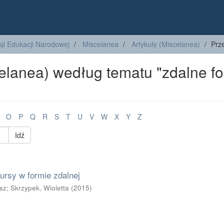
ji Edukacji Narodowej
Miscelanea
Artykuły (Miscelanea)
Prz
celanea) według tematu "zdalne f
O
P
Q
R
S
T
U
V
W
X
Y
Z
Idź
ursy w formie zdalnej
sz
;
Skrzypek, Wioletta
(
2015
)