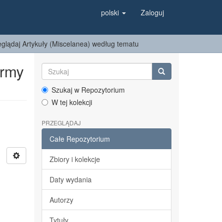
polski
Zaloguj
eglądaj Artykuły (Miscelanea) według tematu
ormy
Szukaj w Repozytorium
W tej kolekcji
PRZEGLĄDAJ
Całe Repozytorium
Zbiory i kolekcje
Daty wydania
Autorzy
Tytuły