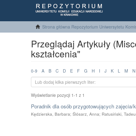
Strona główna Repozytorium Uniwersytetu Komis
Przeglądaj Artykuły (Mis
kształcenia"
0-9
A
B
C
D
E
F
G
H
I
J
K
L
M
N
Wyświetlanie pozycji 1-1 z 1
Poradnik dla osób przygotowujących zajęcia/k
Kędzierska, Barbara
;
Ślósarz, Anna
;
Ratusiński, Tadeu