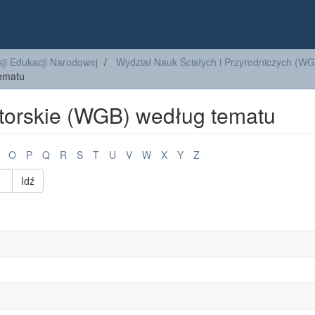
ji Edukacji Narodowej
Wydział Nauk Ścisłych i Przyrodniczych (W
tematu
torskie (WGB) według tematu
O
P
Q
R
S
T
U
V
W
X
Y
Z
Idź