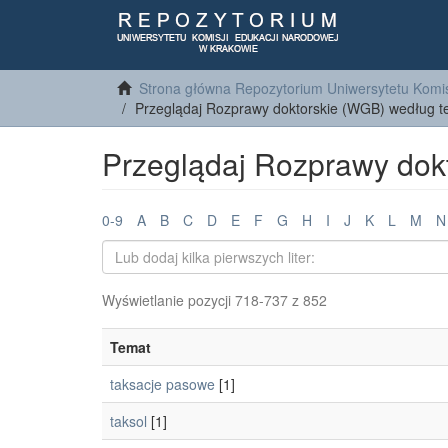
Strona główna Repozytorium Uniwersytetu Komis
Przeglądaj Rozprawy doktorskie (WGB) według 
Przeglądaj Rozprawy dok
0-9
A
B
C
D
E
F
G
H
I
J
K
L
M
N
Wyświetlanie pozycji 718-737 z 852
Temat
taksacje pasowe
[1]
taksol
[1]