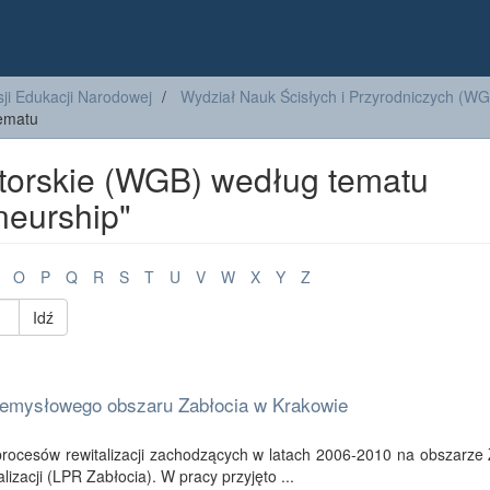
ji Edukacji Narodowej
Wydział Nauk Ścisłych i Przyrodniczych (W
tematu
torskie (WGB) według tematu
neurship"
O
P
Q
R
S
T
U
V
W
X
Y
Z
Idź
rzemysłowego obszaru Zabłocia w Krakowie
a procesów rewitalizacji zachodzących w latach 2006-2010 na obszarze
zacji (LPR Zabłocia). W pracy przyjęto ...