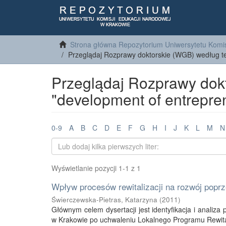
Strona główna Repozytorium Uniwersytetu Komis
Przeglądaj Rozprawy doktorskie (WGB) według 
Przeglądaj Rozprawy dok
"development of entrepre
0-9
A
B
C
D
E
F
G
H
I
J
K
L
M
N
Wyświetlanie pozycji 1-1 z 1
Wpływ procesów rewitalizacji na rozwój pop
Świerczewska-Pietras, Katarzyna
(
2011
)
Głównym celem dysertacji jest identyfikacja i analiz
w Krakowie po uchwaleniu Lokalnego Programu Rewitali