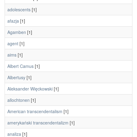
adolescents
[1]
afazja
[1]
Agamben
[1]
agent
[1]
aims
[1]
Albert Camus
[1]
Albertusy
[1]
Aleksander Więckowski
[1]
allochtonen
[1]
American transcendentalism
[1]
amerykański transcendentalizm
[1]
analiza
[1]