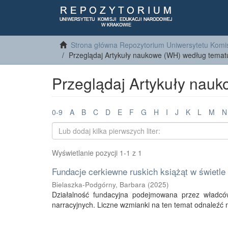
Strona główna Repozytorium Uniwersytetu Komis
Przeglądaj Artykuły naukowe (WH) według temat
Przeglądaj Artykuły nau
0-9
A
B
C
D
E
F
G
H
I
J
K
L
M
N
Wyświetlanie pozycji 1-1 z 1
Fundacje cerkiewne ruskich książąt w świetle
Bielaszka-Podgórny, Barbara
(
2025
)
Działalność fundacyjna podejmowana przez władców
narracyjnych. Liczne wzmianki na ten temat odnaleźć