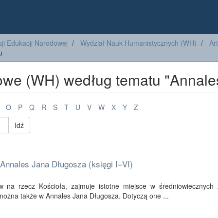
ji Edukacji Narodowej
Wydział Nauk Humanistycznych (WH)
Ar
u
kowe (WH) według tematu "Annale
O
P
Q
R
S
T
U
V
W
X
Y
Z
Idź
 Annales Jana Długosza (księgi I–VI)
 na rzecz Kościoła, zajmuje istotne miejsce w średniowiecznych 
 można także w Annales Jana Długosza. Dotyczą one ...