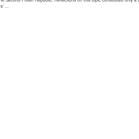
’ ...