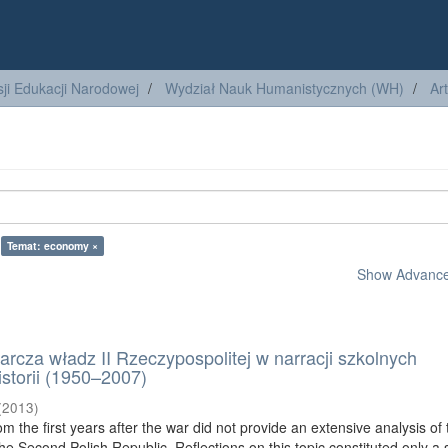
ji Edukacji Narodowej
Wydział Nauk Humanistycznych (WH)
Ar
Temat: economy ×
Show Advanced
arcza władz II Rzeczypospolitej w narracji szkolnych
storii (1950–2007)
(
2013
)
om the first years after the war did not provide an extensive analysis of
he Second Polish Republic. Reflections on this topic constituted only a 