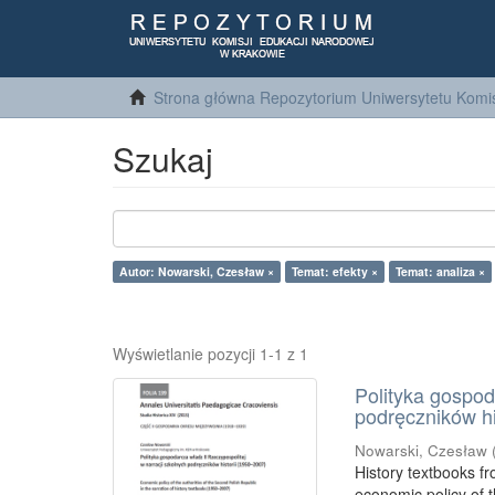
Strona główna Repozytorium Uniwersytetu Komis
Szukaj
Autor: Nowarski, Czesław ×
Temat: efekty ×
Temat: analiza ×
Wyświetlanie pozycji 1-1 z 1
Polityka gospod
podręczników hi
Nowarski, Czesław
History textbooks fr
economic policy of t