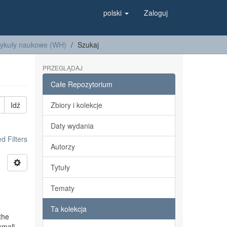
polski
Zaloguj
tykuły naukowe (WH)
Szukaj
PRZEGLĄDAJ
Całe Repozytorium
Idź
Zbiory i kolekcje
Daty wydania
 Filters
Autorzy
Tytuły
Tematy
Ta kolekcja
 the
small