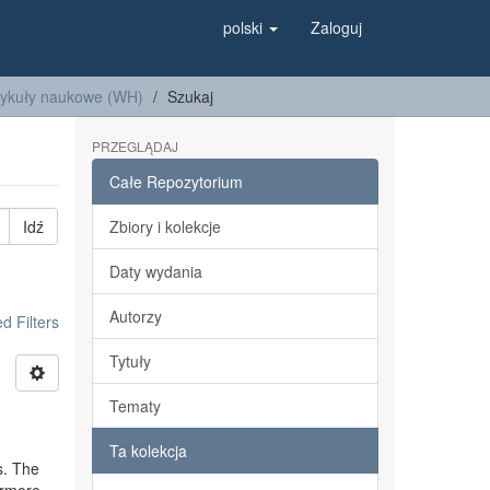
polski
Zaloguj
tykuły naukowe (WH)
Szukaj
PRZEGLĄDAJ
Całe Repozytorium
Idź
Zbiory i kolekcje
Daty wydania
Autorzy
 Filters
Tytuły
Tematy
Ta kolekcja
s. The