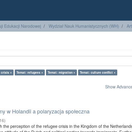
ji Edukacji Narodowej
Wydział Nauk Humanistycznych (WH)
Ar
crisis ×
Temat: refugees ×
Temat: migration ×
Temat: culture conflict ×
Show Advanced
ny w Holandii a polaryzacja społeczna
16
)
th the perception of the refugee crisis in the Kingdom of the Netherland