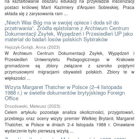
na kształtowanie obszaru edukacji na przykładzie inscenizacji
postaci królowej Marii Kazimiery d’Arquien Sobieskiej. Praca
składa się z zarysowania ram ...
„Niech Was Bóg ma w swojej opiece i doda sił do
przetrwania”. Źródła epistolarne z Archiwum Centrum
Dokumentacji Zsyłek, Wypędzeń i Przesiedleń UP jako
materiał do badań losów polskich Sybiraków
Hejczyk-Gołąb, Anna
(
2023
)
W Archiwum Centrum Dokumentacji Zsyłek, Wypędzeń i
Przesiedleń Uniwersytetu Pedagogicznego w Krakowie
gromadzone są zbiory związane z szeroko pojętymi
przymusowymi migracjami obywateli polskich. Zbiory te w
większości ...
Wizyta Margaret Thatcher w Polsce (2–4 listopada
1988 r.) w świetle dokumentów brytyjskiego Foreign
Office
Drozdowski, Mateusz
(
2023
)
Celem artykułu pozostaje analiza okoliczności, przygotowań,
przebiegu oraz oceny wizyty premier Wielkiej Brytanii, Margaret
Thatcher, w Polsce w dniach 2-4 listopada 1988 r. Omawiane
wydarzenie było pierwszą wizytą ...