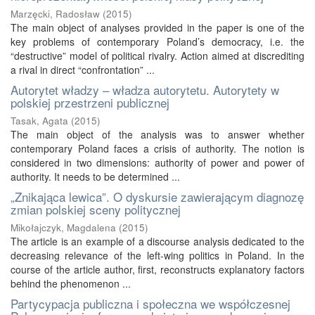
Marzęcki, Radosław
(
2015
)
The main object of analyses provided in the paper is one of the
key problems of contemporary Poland’s democracy, i.e. the
“destructive” model of political rivalry. Action aimed at discrediting
a rival in direct “confrontation” ...
Autorytet władzy – władza autorytetu. Autorytety w
polskiej przestrzeni publicznej
Tasak, Agata
(
2015
)
The main object of the analysis was to answer whether
contemporary Poland faces a crisis of authority. The notion is
considered in two dimensions: authority of power and power of
authority. It needs to be determined ...
„Znikająca lewica”. O dyskursie zawierającym diagnozę
zmian polskiej sceny politycznej
Mikołajczyk, Magdalena
(
2015
)
The article is an example of a discourse analysis dedicated to the
decreasing relevance of the left-wing politics in Poland. In the
course of the article author, first, reconstructs explanatory factors
behind the phenomenon ...
Partycypacja publiczna i społeczna we współczesnej