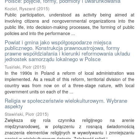
Polsce: pojęcie, formy, podmioty i uwarunkowania
Kozioł, Ryszard
(
2015
)
Public participation, understood as activity being aimed at
involving citizens and nongovernmental organizations into the
public life, into decision-making processes, the forming of public
policies and into the performance ...
Powiat i gmina jako współgospodarze miejsca
publicznego. Konstrukcja prawnoustrojowa, formy
prawne współdziałania i kierunki reformowania układu
jednostek samorządu lokalnego w Polsce
Tusiński, Piotr
(
2015
)
In the 1990s in Poland a reform of local administration was
implemented. As a result of this reform, territorial division of the
country was from now on of a three-stage nature, with local
government units on each of the ...
Religia w społeczeństwie wielokulturowym. Wybrane
aspekty
Stawiński, Piotr
(
2015
)
Zwiększa się rola czynnika religijnego na arenie
międzynarodowej, w połączeniu z rosnącą świadomością
znaczenia elementów religijnych w wywoływaniu i zmniejszaniu
napięć w wielokulturowym świecie. Zależność religii i ...