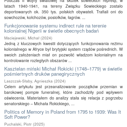
Podczas II wojny światowej na skutek sowieckich represji, w
latach 1940-1941, na tereny Związku Sowieckiego zostało
deportowanych ok. 350 tys. polskich obywateli. Trafiali oni do
sowchozów, kołchozów, posiołków, łagrów. ...
Funkcjonowanie systemu indirect rule na terenie
kolonialnej Nigerii w świetle obecnych badań
Maciejewski, Michał
(
2024
)
Jedną z kluczowych kwestii dotyczących funkcjonowania reżimu
kolonialnego w Afryce był brytyjski system rządów pośrednich. W
swoich założeniach miał on pozwolić władzom kolonialnym na
kontrolowanie rozległych obszarów ...
Kasztelan miński Michał Rokicki (1748–1779) w świetle
pośmiertnych druków panegirycznych
Laszczak-Słaby, Agnieszka
(
2024
)
Celem artykułu jest przeanalizowanie początków przemian w
barokowej pompie funeralnej, które zachodziły pod wpływem
oświecenia. Materiałem do analizy stała się relacja z pogrzebu
senatorskiego – Michała Rokickiego, ...
Politics of Memory in Poland from 1795 to 1939: Was It
Soft Power?
Puchalski, Piotr
(
2025
)