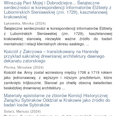
Winszuję Pani Mojej i Dobrodziejce... Świąteczne
serdeczności w korespondencji informatorów Elżbiety z
Lubomirskich Sieniawskiej (zm. 1729), kasztelanowej
krakowskiej
Łękawska, Monika
(
2024
)
Świąteczne serdeczności w korespondencji informatorów Elżbiety
z Lubomirskich Sieniawskiej (zm. 1729), kasztelanowej
krakowskiej stanowią niezwykle ważne źródło do badań
mentalności i relacji klientalnych okresu saskiego. ...
Kościół z Zakrzowa – translokowany na Harendę
przykład sakralnej drewnianej architektury dawnego
dekanatu zatorskiego
Płonka, Mirosław
(
2024
)
Kościół św. Anny został wzniesiony między 1708 a 1719 rokiem
jako jednonawowy, z węższym i niższym prezbiterium, które
zamknięto trójbocznie. Stanowi po chwilę obecną świadectwo
beskidzkiej drewnianej architektury ...
Materiały epistolarne ze zbiorów Komisji Historycznej
Związku Sybiraków Oddział w Krakowie jako źródło do
badań losów Sybiraków
Solarz, Mariusz
(
2024
)