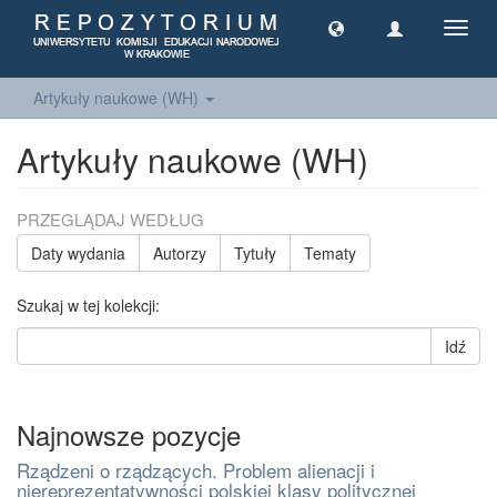
Toggl
navig
Artykuły naukowe (WH)
Artykuły naukowe (WH)
PRZEGLĄDAJ WEDŁUG
Daty wydania
Autorzy
Tytuły
Tematy
Szukaj w tej kolekcji:
Idź
Najnowsze pozycje
Rządzeni o rządzących. Problem alienacji i
niereprezentatywności polskiej klasy politycznej