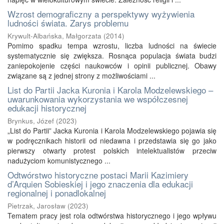
Wzrost demograficzny a perspektywy wyżywienia
ludności świata. Zarys problemu
Krywult-Albańska, Małgorzata
(
2014
)
Pomimo spadku tempa wzrostu, liczba ludności na świecie
systematycznie się zwiększa. Rosnąca populacja świata budzi
zaniepokojenie części naukowców i opinii publicznej. Obawy
związane są z jednej strony z możliwościami ...
List do Partii Jacka Kuronia i Karola Modzelewskiego –
uwarunkowania wykorzystania we współczesnej
edukacji historycznej
Brynkus, Józef
(
2023
)
„List do Partii” Jacka Kuronia i Karola Modzelewskiego pojawia się
w podręcznikach historii od niedawna i przedstawia się go jako
pierwszy otwarty protest polskich intelektualistów przeciw
nadużyciom komunistycznego ...
Odtwórstwo historyczne postaci Marii Kazimiery
d’Arquien Sobieskiej i jego znaczenia dla edukacji
regionalnej i ponadlokalnej
Pietrzak, Jarosław
(
2023
)
Tematem pracy jest rola odtwórstwa historycznego i jego wpływu