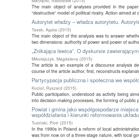
Marzęcki, Radosław
(
2015
)
The main object of analyses provided in the paper
“destructive” model of political rivalry. Action aimed at di
Autorytet władzy – władza autorytetu. Autoryte
Tasak, Agata
(
2015
)
The main object of the analysis was to answer whether
two dimensions: authority of power and power of authori
„Znikająca lewica”. O dyskursie zawierającym
Mikołajczyk, Magdalena
(
2015
)
The article is an example of a discourse analysis ded
course of the article author, first, reconstructs explan
Partycypacja publiczna i społeczna we współc
Kozioł, Ryszard
(
2015
)
Public participation, understood as activity being aim
into decision-making processes, the forming of public p
Powiat i gmina jako współgospodarze miejsca
współdziałania i kierunki reformowania układ
Tusiński, Piotr
(
2015
)
In the 1990s in Poland a reform of local administration
was from now on of a three-stage nature, with local go