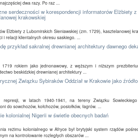
 najczęściej dwa razy. Po raz ...
czne serdeczności w korespondencji informatorów Elżbiety z
lanowej krakowskiej
w Elżbiety z Lubomirskich Sieniawskiej (zm. 1729), kasztelanowej kr
 relacji klientalnych okresu saskiego. ...
dę przykład sakralnej drewnianej architektury dawnego dek
 1719 rokiem jako jednonawowy, z węższym i niższym prezbiteriu
ctwo beskidzkiej drewnianej architektury ...
torycznej Związku Sybiraków Oddział w Krakowie jako źródło
h represji, w latach 1940-1941, na tereny Związku Sowieckiego
i oni do sowchozów, kołchozów, posiołków, łagrów. ...
ie kolonialnej Nigerii w świetle obecnych badań
nia reżimu kolonialnego w Afryce był brytyjski system rządów pośre
nym na kontrolowanie rozległych obszarów ...