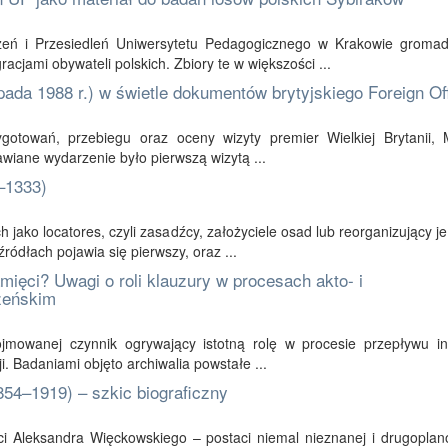
eń i Przesiedleń Uniwersytetu Pedagogicznego w Krakowie groma
cjami obywateli polskich. Zbiory te w większości ...
pada 1988 r.) w świetle dokumentów brytyjskiego Foreign Of
ygotowań, przebiegu oraz oceny wizyty premier Wielkiej Brytanii, 
wiane wydarzenie było pierwszą wizytą ...
–1333)
 jako locatores, czyli zasadźcy, założyciele osad lub reorganizujący j
ódłach pojawia się pierwszy, oraz ...
ięci? Uwagi o roli klauzury w procesach akto- i
żeńskim
ojmowanej czynnik ogrywający istotną rolę w procesie przepływu inf
 Badaniami objęto archiwalia powstałe ...
54–1919) – szkic biograficzny
ości Aleksandra Więckowskiego – postaci niemal nieznanej i drugopla