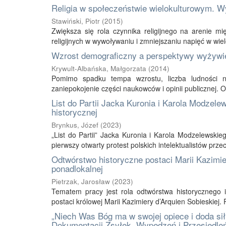
Religia w społeczeństwie wielokulturowym. 
Stawiński, Piotr
(
2015
)
Zwiększa się rola czynnika religijnego na arenie 
religijnych w wywoływaniu i zmniejszaniu napięć w wielo
Wzrost demograficzny a perspektywy wyżywie
Krywult-Albańska, Małgorzata
(
2014
)
Pomimo spadku tempa wzrostu, liczba ludności n
zaniepokojenie części naukowców i opinii publicznej. O
List do Partii Jacka Kuronia i Karola Modze
historycznej
Brynkus, Józef
(
2023
)
„List do Partii” Jacka Kuronia i Karola Modzelewskie
pierwszy otwarty protest polskich intelektualistów prz
Odtwórstwo historyczne postaci Marii Kazimiery
ponadlokalnej
Pietrzak, Jarosław
(
2023
)
Tematem pracy jest rola odtwórstwa historycznego i
postaci królowej Marii Kazimiery d’Arquien Sobieskiej. 
„Niech Was Bóg ma w swojej opiece i doda sił
Dokumentacji Zsyłek, Wypędzeń i Przesiedleń