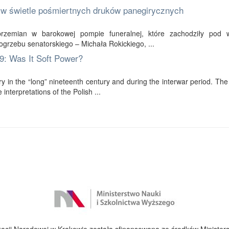
 w świetle pośmiertnych druków panegirycznych
 przemian w barokowej pompie funeralnej, które zachodziły pod
pogrzebu senatorskiego – Michała Rokickiego, ...
39: Was It Soft Power?
ory in the “long” nineteenth century and during the interwar period. The
nterpretations of the Polish ...