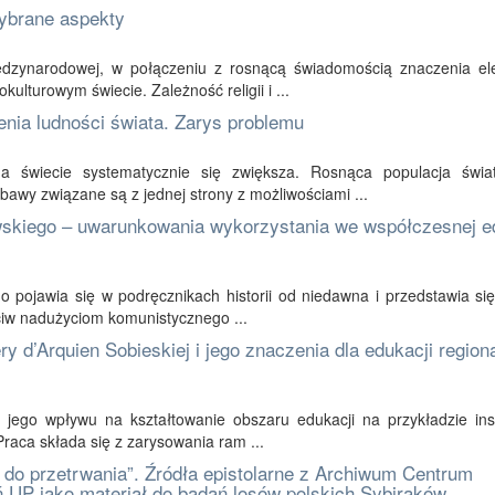
Wybrane aspekty
międzynarodowej, w połączeniu z rosnącą świadomością znaczenia e
kulturowym świecie. Zależność religii i ...
nia ludności świata. Zarys problemu
a świecie systematycznie się zwiększa. Rosnąca populacja świa
bawy związane są z jednej strony z możliwościami ...
lewskiego – uwarunkowania wykorzystania we współczesnej e
go pojawia się w podręcznikach historii od niedawna i przedstawia si
eciw nadużyciom komunistycznego ...
 d’Arquien Sobieskiej i jego znaczenia dla edukacji regiona
 jego wpływu na kształtowanie obszaru edukacji na przykładzie insc
Praca składa się z zarysowania ram ...
 do przetrwania”. Źródła epistolarne z Archiwum Centrum
 UP jako materiał do badań losów polskich Sybiraków