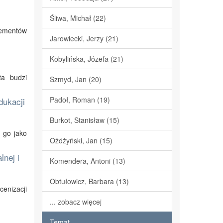
Śliwa, Michał (22)
lementów
Jarowiecki, Jerzy (21)
Kobylińska, Józefa (21)
ta budzi
Szmyd, Jan (20)
Padoł, Roman (19)
dukacji
Burkot, Stanisław (15)
ę go jako
Ożdżyński, Jan (15)
lnej i
Komendera, Antoni (13)
Obtułowicz, Barbara (13)
enizacji
... zobacz więcej
Temat