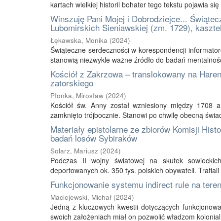
kartach wielkiej historii bohater tego tekstu pojawia się
Winszuję Pani Mojej i Dobrodziejce... Świąte
Lubomirskich Sieniawskiej (zm. 1729), kaszte
Łękawska, Monika
(
2024
)
Świąteczne serdeczności w korespondencji informatoró
stanowią niezwykle ważne źródło do badań mentalności i
Kościół z Zakrzowa – translokowany na Haren
zatorskiego
Płonka, Mirosław
(
2024
)
Kościół św. Anny został wzniesiony między 1708 a
zamknięto trójbocznie. Stanowi po chwilę obecną świade
Materiały epistolarne ze zbiorów Komisji His
badań losów Sybiraków
Solarz, Mariusz
(
2024
)
Podczas II wojny światowej na skutek sowieckic
deportowanych ok. 350 tys. polskich obywateli. Trafial
Funkcjonowanie systemu indirect rule na teren
Maciejewski, Michał
(
2024
)
Jedną z kluczowych kwestii dotyczących funkcjonowa
swoich założeniach miał on pozwolić władzom kolonial