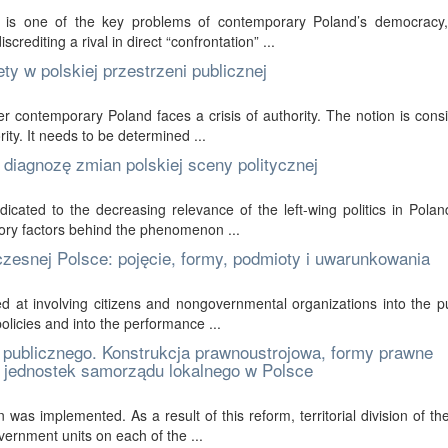
 is one of the key problems of contemporary Poland’s democracy, 
screditing a rival in direct “confrontation” ...
ty w polskiej przestrzeni publicznej
 contemporary Poland faces a crisis of authority. The notion is cons
ty. It needs to be determined ...
 diagnozę zmian polskiej sceny politycznej
icated to the decreasing relevance of the left-wing politics in Polan
atory factors behind the phenomenon ...
zesnej Polsce: pojęcie, formy, podmioty i uwarunkowania
ed at involving citizens and nongovernmental organizations into the pub
olicies and into the performance ...
 publicznego. Konstrukcja prawnoustrojowa, formy prawne
u jednostek samorządu lokalnego w Polsce
 was implemented. As a result of this reform, territorial division of th
vernment units on each of the ...