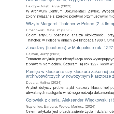
Hejczyk-Gołąb, Anna
(
2023
)
W Archiwum Centrum Dokumentacji Zsyłek, Wypędz
zbiory związane z szeroko pojętymi przymusowymi migra
Wizyta Margaret Thatcher w Polsce (2–4 listo
Drozdowski, Mateusz
(
2023
)
Celem artykułu pozostaje analiza okoliczności, prz
Thatcher, w Polsce w dniach 2-4 listopada 1988 r. Oma
Zasadźcy (locatores) w Małopolsce (ok. 1227
Rajman, Jerzy
(
2023
)
Tematem artykułu jest identyfikacja osób występujących
z prawem niemieckim. Cezurami są rok 1227, kiedy w źr
Pamięć w klauzurze czy klauzura zakonnej pam
archiwotwórczych w nowożytnym klasztorze 
Dudała, Halina
(
2024
)
Artykuł dotyczy problematyki klauzury klasztornej p
utrwalanych następnie w różnego rodzaju dokumentacji.
Człowiek z cienia. Aleksander Więckowski (18
Gąsieniec, Barbara
;
Wołos, Mariusz
(
2024
)
Celem artykułu jest przedstawienie życia i działaln