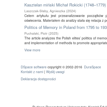
Kasztelan miński Michał Rokicki (1748–1779)
Laszczak-Słaby, Agnieszka
(
2024
)
Celem artykułu jest przeanalizowanie początków
oświecenia. Materiałem do analizy stała się relacja z 
Politics of Memory in Poland from 1795 to 19
Puchalski, Piotr
(
2025
)
The article analyzes the Polish elites’ politics of mem
and implementation of methods to promote appropriate i
View more
DSpace software
copyright © 2002-2016
DuraSpace
Kontakt z nami
|
Wyślij uwagi
Deklaracja dostępności