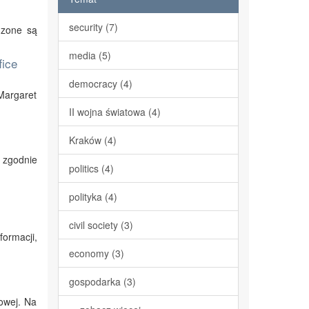
security (7)
dzone są
media (5)
fice
democracy (4)
Margaret
II wojna światowa (4)
Kraków (4)
e zgodnie
politics (4)
polityka (4)
civil society (3)
ormacji,
economy (3)
gospodarka (3)
nowej. Na