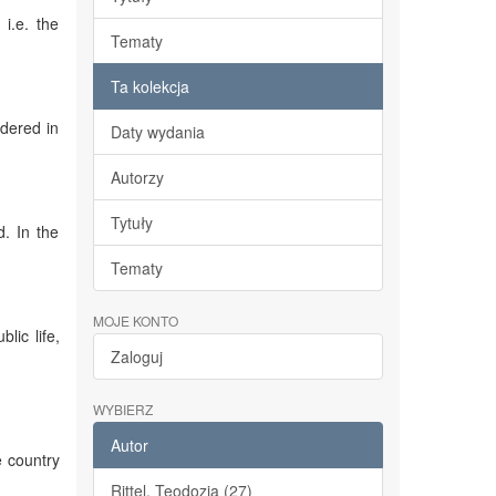
i.e. the
Tematy
Ta kolekcja
idered in
Daty wydania
Autorzy
Tytuły
d. In the
Tematy
MOJE KONTO
lic life,
Zaloguj
WYBIERZ
Autor
e country
Rittel, Teodozja (27)