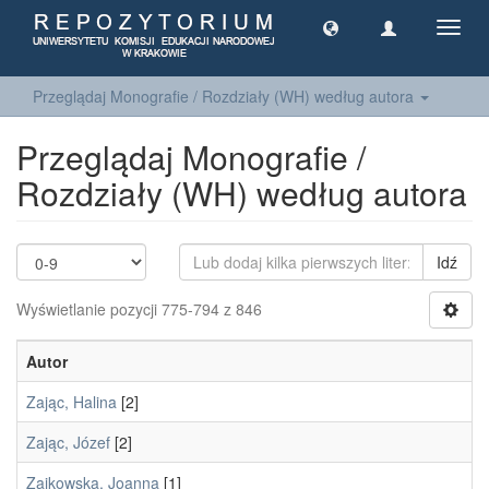
Toggl
navig
Przeglądaj Monografie / Rozdziały (WH) według autora
Przeglądaj Monografie /
Rozdziały (WH) według autora
Idź
Wyświetlanie pozycji 775-794 z 846
Autor
Zając, Halina
[2]
Zając, Józef
[2]
Zajkowska, Joanna
[1]