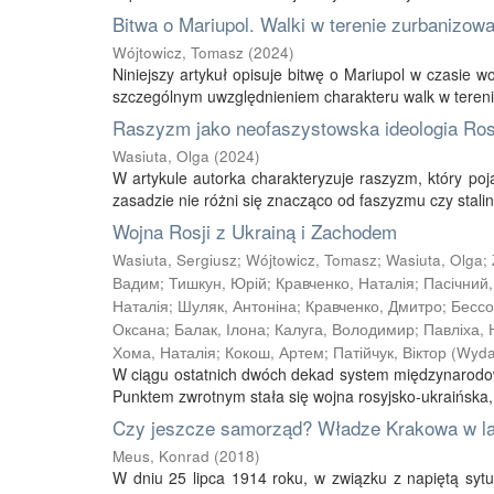
Bitwa o Mariupol. Walki w terenie zurbanizow
Wójtowicz, Tomasz
(
2024
)
Niniejszy artykuł opisuje bitwę o Mariupol w czasie w
szczególnym uwzględnieniem charakteru walk w terenie
Raszyzm jako neofaszystowska ideologia Rosj
Wasiuta, Olga
(
2024
)
W artykule autorka charakteryzuje raszyzm, który poj
zasadzie nie różni się znacząco od faszyzmu czy stalini
Wojna Rosji z Ukrainą i Zachodem
Wasiuta, Sergiusz
;
Wójtowicz, Tomasz
;
Wasiuta, Olga
;
Вадим
;
Тишкун, Юрій
;
Кравченко, Наталія
;
Пасічний
Наталія
;
Шуляк, Антоніна
;
Кравченко, Дмитро
;
Бессо
Оксана
;
Балак, Ілона
;
Калуга, Володимир
;
Павліха, 
Хома, Наталія
;
Кокош, Артем
;
Патійчук, Віктор
(
Wyda
W ciągu ostatnich dwóch dekad system międzynarodowy d
Punktem zwrotnym stała się wojna rosyjsko-ukraińska, 
Czy jeszcze samorząd? Władze Krakowa w lat
Meus, Konrad
(
2018
)
W dniu 25 lipca 1914 roku, w związku z napiętą syt