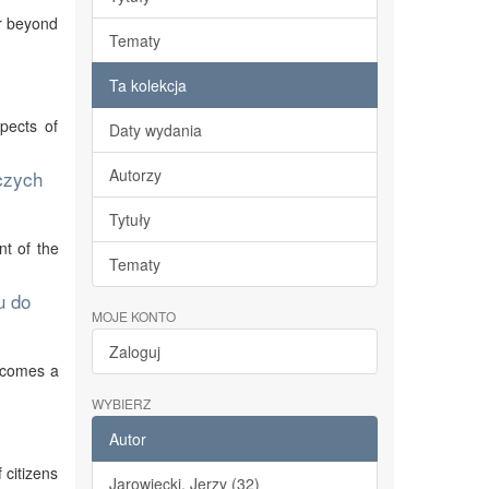
ar beyond
Tematy
Ta kolekcja
pects of
Daty wydania
Autorzy
czych
Tytuły
nt of the
Tematy
u do
MOJE KONTO
Zaloguj
becomes a
WYBIERZ
Autor
 citizens
Jarowiecki, Jerzy (32)