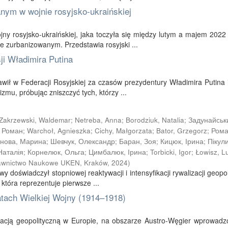
anym w wojnie rosyjsko-ukraińskiej
ojny rosyjsko-ukraińskiej, jaka toczyła się między lutym a majem 2022
 zurbanizowanym. Przedstawia rosyjski ...
i Władimira Putina
awił w Federacji Rosyjskiej za czasów prezydentury Władimira Putina 
zmu, próbując zniszczyć tych, którzy ...
Zakrzewski, Waldemar
;
Netreba, Anna
;
Borodziuk, Natalia
;
Задунайськ
, Роман
;
Warchoł, Agnieszka
;
Cichy, Małgorzata
;
Bator, Grzegorz
;
Рома
нова, Марина
;
Шевчук, Олександр
;
Баран, Зоя
;
Кицюк, Ірина
;
Пікули
Наталія
;
Корнелюк, Ольга
;
Цимбалюк, Ірина
;
Torbicki, Igor
;
Łowisz, L
wnictwo Naukowe UKEN, Kraków
,
2024
)
oświadczył stopniowej reaktywacji i intensyfikacji rywalizacji geopol
która reprezentuje pierwsze ...
ach Wielkiej Wojny (1914–1918)
uacją geopolityczną w Europie, na obszarze Austro-Węgier wprowadz