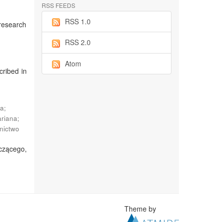
RSS FEEDS
RSS 1.0
research
RSS 2.0
Atom
cribed in
na
;
ariana
;
ictwo
aczącego,
Theme by