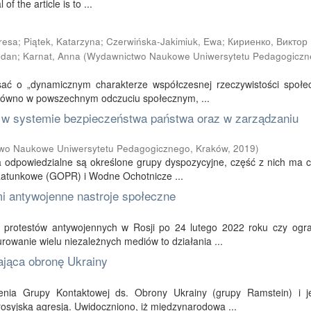
of the article is to ...
resa
;
Piątek, Katarzyna
;
Czerwińska-Jakimiuk, Ewa
;
Кириенко, Виктор 
gdan
;
Karnat, Anna
(
Wydawnictwo Naukowe Uniwersytetu Pedagogiczn
sać o „dynamicznym charakterze współczesnej rzeczywistości społec
zarówno w powszechnym odczuciu społecznym, ...
h w systemie bezpieczeństwa państwa oraz w zarządzaniu
wo Naukowe Uniwersytetu Pedagogicznego, Kraków
,
2019
)
odpowiedzialne są określone grupy dyspozycyjne, część z nich ma c
 Ratunkowe (GOPR) i Wodne Ochotnicze ...
mi antywojenne nastroje społeczne
e protestów antywojennych w Rosji po 24 lutego 2022 roku czy ogra
rowanie wielu niezależnych mediów to działania ...
ająca obronę Ukrainy
zenia Grupy Kontaktowej ds. Obrony Ukrainy (grupy Ramstein) i je
osyjską agresją. Uwidoczniono, iż międzynarodowa ...