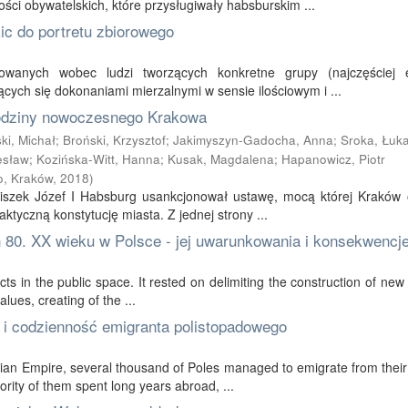
ci obywatelskich, które przysługiwały habsburskim ...
c do portretu zbiorowego
wanych wobec ludzi tworzących konkretne grupy (najczęściej el
cych się dokonaniami mierzalnymi w sensie ilościowym i ...
odziny nowoczesnego Krakowa
ki, Michał
;
Broński, Krzysztof
;
Jakimyszyn-Gadocha, Anna
;
Sroka, Łuk
esław
;
Kozińska-Witt, Hanna
;
Kusak, Magdalena
;
Hapanowicz, Piotr
, Kraków
,
2018
)
ciszek Józef I Habsburg usankcjonował ustawę, mocą której Kraków 
tyczną konstytucję miasta. Z jednej strony ...
ch 80. XX wieku w Polsce - jej uwarunkowania i konsekwencj
ts in the public space. It rested on delimiting the construction of new 
lues, creating of the ...
 i codzienność emigranta polistopadowego
ian Empire, several thousand of Poles managed to emigrate from their
rity of them spent long years abroad, ...