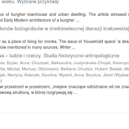
 wieku. Wybrane przykłady
ue of burgher townhouse and urban dwelling. The article stressed 
d Early Modern architecture of a burgher ...
 domów bożogrobców w średniowiecznej diecezji krakowskiej
s a place of living for monks. The issue of ‘household space’ is des
hów mentioned in many sources. Writer ...
 – ludzie i rzeczy. Studia historyczno-antropologiczne
ota
;
Szylar, Anna
;
Girsztowt, Aleksandra
;
Justyniarska-Chojak, Katarzy
tta
;
Misztal, Mariusz
;
Obtułowicz, Barbara
;
Chudzio, Hubert
;
Baidak, M
ak, Martyna
;
Kolenda, Karolina
;
Wywioł, Anna
;
Brynkus, Józef
(
Wydawn
8
)
wi przestrzeń w przestrzeni, „miejsce znaczące odróżniane od nie zn
wową strukturą, w której rozgrywają się ...