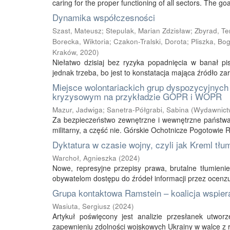
caring for the proper functioning of all sectors. The goal 
Dynamika współczesności
Szast, Mateusz
;
Stepulak, Marian Zdzisław
;
Zbyrad, Te
Borecka, Wiktoria
;
Czakon-Tralski, Dorota
;
Pliszka, Bo
Kraków
,
2020
)
Niełatwo dzisiaj bez ryzyka popadnięcia w banał pi
jednak trzeba, bo jest to konstatacja mająca źródło 
Miejsce wolontariackich grup dyspozycyjnyc
kryzysowym na przykładzie GOPR i WOPR
Mazur, Jadwiga
;
Sanetra-Półgrabi, Sabina
(
Wydawnict
Za bezpieczeństwo zewnętrzne i wewnętrzne państwa 
militarny, a część nie. Górskie Ochotnicze Pogotowie
Dyktatura w czasie wojny, czyli jak Kreml tłu
Warchoł, Agnieszka
(
2024
)
Nowe, represyjne przepisy prawa, brutalne tłumieni
obywatelom dostępu do źródeł informacji przez ocenzu
Grupa kontaktowa Ramstein – koalicja wspier
Wasiuta, Sergiusz
(
2024
)
Artykuł poświęcony jest analizie przesłanek utwor
zapewnieniu zdolności wojskowych Ukrainy w walce z r