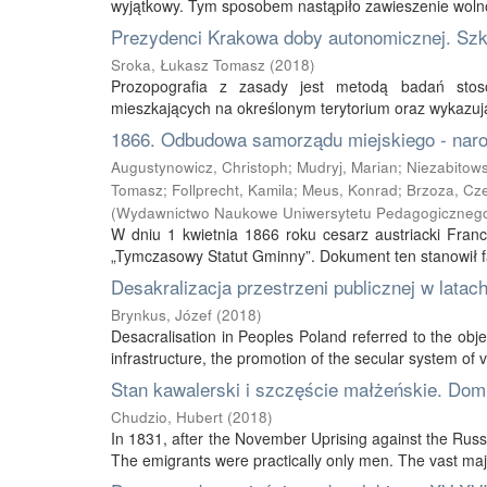
wyjątkowy. Tym sposobem nastąpiło zawieszenie wolnoś
Prezydenci Krakowa doby autonomicznej. Szki
Sroka, Łukasz Tomasz
(
2018
)
Prozopografia z zasady jest metodą badań stoso
mieszkających na określonym terytorium oraz wykazują
1866. Odbudowa samorządu miejskiego - nar
Augustynowicz, Christoph
;
Mudryj, Marian
;
Niezabitows
Tomasz
;
Follprecht, Kamila
;
Meus, Konrad
;
Brzoza, Cz
(
Wydawnictwo Naukowe Uniwersytetu Pedagogicznego
W dniu 1 kwietnia 1866 roku cesarz austriacki Fran
„Tymczasowy Statut Gminny”. Dokument ten stanowił fak
Desakralizacja przestrzeni publicznej w lata
Brynkus, Józef
(
2018
)
Desacralisation in Peoples Poland referred to the objec
infrastructure, the promotion of the secular system of va
Stan kawalerski i szczęście małżeńskie. Dom
Chudzio, Hubert
(
2018
)
In 1831, after the November Uprising against the Russ
The emigrants were practically only men. The vast majo