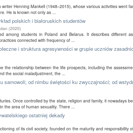
sh writer Henning Mankell (1948–2015), whose various activities went f
ure. He is known not only as ...
zykład polskich i białoruskich studentów
gdan
(
2020
)
d among students in Poland and Belarus. It describes different as
s practices connected with frequency of ...
łeczne i struktura agresywności w grupie uczniów zasadni
ne the relationship between the life prospects, including the assessme
and the social maladjustment, the ...
 ku samowoli; od nimbu świętości ku zwyczajności; od wstyd
ries. Once controlled by the state, religion and family, it nowadays 
n the area of human sexuality. There ...
watelskiego ostatniej dekady
oning of its civil society, founded on the maturity and responsibility of