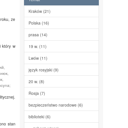
Kraków (21)
 roku, ze
Polska (16)
prasa (14)
i który w
19 w. (11)
Lwów (11)
ий,
język rosyjski (9)
нюк,
к,
20 w. (8)
ucyna
;
Rosja (7)
itycznej.
bezpieczeństwo narodowe (6)
biblioteki (6)
ono stan