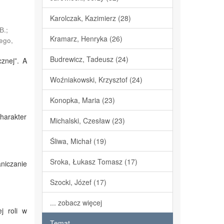
Karolczak, Kazimierz (28)
В.
;
Kramarz, Henryka (26)
ego,
Budrewicz, Tadeusz (24)
znej”. A
Woźniakowski, Krzysztof (24)
Konopka, Maria (23)
harakter
Michalski, Czesław (23)
Śliwa, Michał (19)
Sroka, Łukasz Tomasz (17)
niczanie
Szocki, Józef (17)
... zobacz więcej
j roli w
Temat