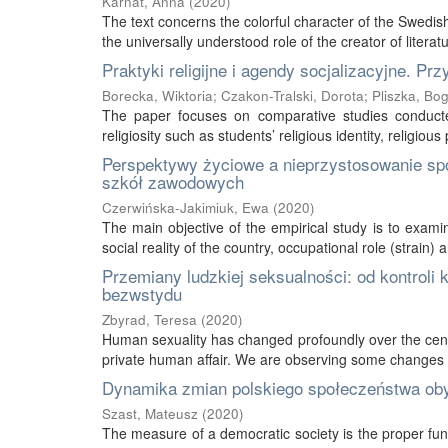
Karnat, Anna
(
2020
)
The text concerns the colorful character of the Swedi
the universally understood role of the creator of literat
Praktyki religijne i agendy socjalizacyjne. Pr
Borecka, Wiktoria
;
Czakon-Tralski, Dorota
;
Pliszka, Bo
The paper focuses on comparative studies conducte
religiosity such as students’ religious identity, religiou
Perspektywy życiowe a nieprzystosowanie spo
szkół zawodowych
Czerwińska-Jakimiuk, Ewa
(
2020
)
The main objective of the empirical study is to exami
social reality of the country, occupational role (strain) 
Przemiany ludzkiej seksualności: od kontroli
bezwstydu
Zbyrad, Teresa
(
2020
)
Human sexuality has changed profoundly over the centu
private human affair. We are observing some changes i
Dynamika zmian polskiego społeczeństwa oby
Szast, Mateusz
(
2020
)
The measure of a democratic society is the proper functi