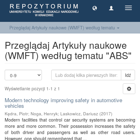
Toggl
navig
Przeglądaj Artykuły naukowe (WMFT) według tematu
Przeglądaj Artykuły naukowe
(WMFT) według tematu "ABS"
Idź
Wyświetlanie pozycji 1-1 z 1
Modern technology improving safety in automotive
vehicles
Kędra, Piotr
;
Noga, Henryk
;
Laskowicz, Dariusz
(
2017
)
Modern facilities that control car security systems are becoming
more and more common. Their possession increases the safety
of both driver and passengers as well as other road users.
However, one should remembered that ...