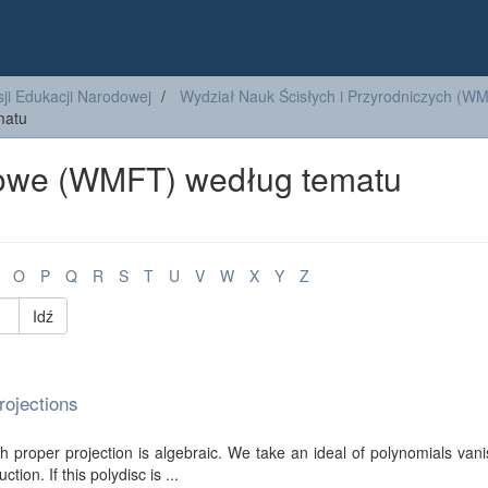
ji Edukacji Narodowej
Wydział Nauk Ścisłych i Przyrodniczych (W
matu
kowe (WMFT) według tematu
O
P
Q
R
S
T
U
V
W
X
Y
Z
Idź
rojections
th proper projection is algebraic. We take an ideal of polynomials van
ion. If this polydisc is ...