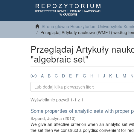
Strona główna Repozytorium Uniwersytetu Komis
Przeglądaj Artykuły naukowe (WMFT) według te
Przeglądaj Artykuły nau
"algebraic set"
0-9
A
B
C
D
E
F
G
H
I
J
K
L
M
N
Wyświetlanie pozycji 1-1 z 1
Some properties of analytic sets with proper p
Szpond, Justyna
(
2010
)
We give an affective criterion when an analytic set wi
the set then we construct a polydisc convenient for reduct