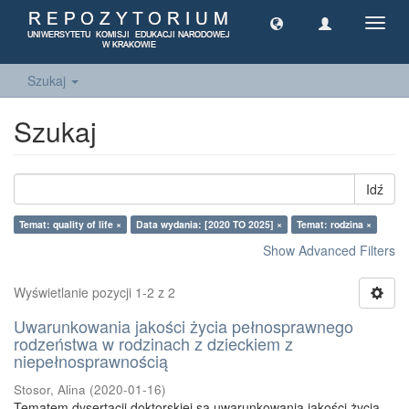
Toggl
navig
Szukaj
Szukaj
Idź
Temat: quality of life ×
Data wydania: [2020 TO 2025] ×
Temat: rodzina ×
Show Advanced Filters
Wyświetlanie pozycji 1-2 z 2
Uwarunkowania jakości życia pełnosprawnego
rodzeństwa w rodzinach z dzieckiem z
niepełnosprawnością
Stosor, Alina
(
2020-01-16
)
Tematem dysertacji doktorskiej są uwarunkowania jakości życia