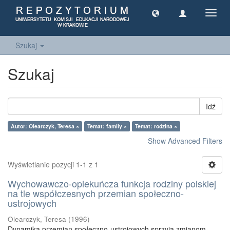
Toggl
navig
Szukaj
Szukaj
Idź
Autor: Olearczyk, Teresa ×
Temat: family ×
Temat: rodzina ×
Show Advanced Filters
Wyświetlanie pozycji 1-1 z 1
Wychowawczo-opiekuńcza funkcja rodziny polskiej
na tle współczesnych przemian społeczno-
ustrojowych
Olearczyk, Teresa
(
1996
)
Dynamika przemian społeczno-ustrojowych sprzyja zmianom