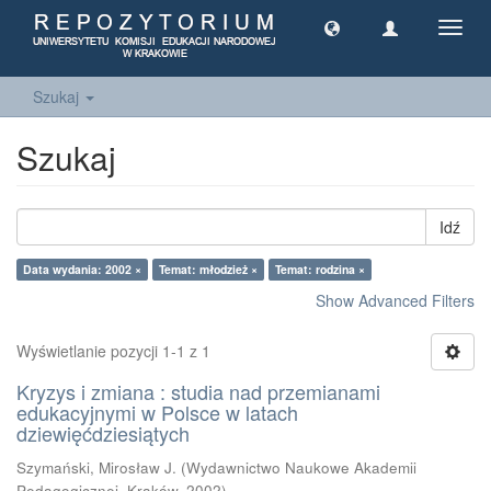
Toggl
navig
Szukaj
Szukaj
Idź
Data wydania: 2002 ×
Temat: młodzież ×
Temat: rodzina ×
Show Advanced Filters
Wyświetlanie pozycji 1-1 z 1
Kryzys i zmiana : studia nad przemianami
edukacyjnymi w Polsce w latach
dziewięćdziesiątych
Szymański, Mirosław J.
(
Wydawnictwo Naukowe Akademii
Pedagogicznej, Kraków
,
2002
)