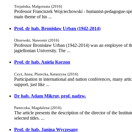
Trojańska, Małgorzata
(
2016
)
Professor Franciszek Wojciechowski - humanist-pedagogue-specia
main theme of his ...
Prof. dr hab. Bronisław Urban (1942-2014)
Olszewski, Sławomir
(
2016
)
Professor Bronisław Urban (1942-2014) was an employee of the
jagiellonian University. The ...
Prof. dr hab. Aniela Korzon
Czyż, Anna
;
Plutecka, Katarzyna
(
2016
)
Participation in international and nation conferences, many ar
support, just like ...
Dr hab. Adam Mikrut, prof. nadzw.
Pasteczka, Magdalena
(
2016
)
The article presents the description of the director of the Insti
selected titles. ...
Prof. dr hab. Janina Wyczesany