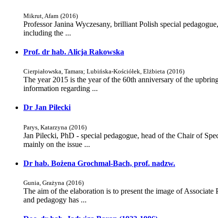
Mikrut, Afam
(
2016
)
Professor Janina Wyczesany, brilliant Polish special pedagogue,
including the ...
Prof. dr hab. Alicja Rakowska
Cierpiałowska, Tamara
;
Lubińska-Kościółek, Elżbieta
(
2016
)
The year 2015 is the year of the 60th anniversary of the upbrin
information regarding ...
Dr Jan Pilecki
Parys, Katarzyna
(
2016
)
Jan Pilecki, PhD - special pedagogue, head of the Chair of Spec
mainly on the issue ...
Dr hab. Bożena Grochmal-Bach, prof. nadzw.
Gunia, Grażyna
(
2016
)
The aim of the elaboration is to present the image of Associat
and pedagogy has ...