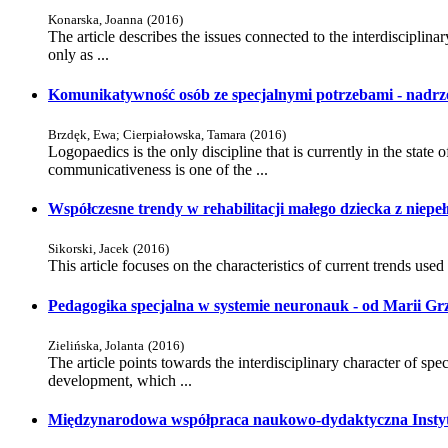
Konarska, Joanna
(
2016
)
The article describes the issues connected to the interdisciplinar
only as ...
Komunikatywność osób ze specjalnymi potrzebami - nadrz
Brzdęk, Ewa
;
Cierpiałowska, Tamara
(
2016
)
Logopaedics is the only discipline that is currently in the sta
communicativeness is one of the ...
Współczesne trendy w rehabilitacji małego dziecka z niep
Sikorski, Jacek
(
2016
)
This article focuses on the characteristics of current trends used i
Pedagogika specjalna w systemie neuronauk - od Marii Gr
Zielińska, Jolanta
(
2016
)
The article points towards the interdisciplinary character of s
development, which ...
Międzynarodowa współpraca naukowo-dydaktyczna Instytu