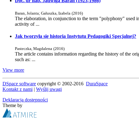
Doc. dr hab. Jadwiga Baran (1923-1986)
Baran, Jolanta
;
Gałuszka, Izabela
(
2016
)
The elaboration, in conjunction to the term "polyphony" used in t
activity of ...
Jak tworzyła się historia Instytutu Pedagogiki Specjalnej?
Pasteczka, Magdalena
(
2016
)
The article contains information regarding the history of the or
such as: ...
View more
DSpace software
copyright © 2002-2016
DuraSpace
Kontakt z nami
|
Wyślij uwagi
Deklaracja dostępności
Theme by