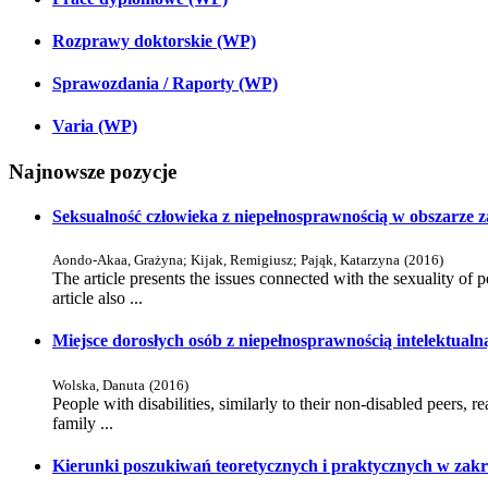
Rozprawy doktorskie (WP)
Sprawozdania / Raporty (WP)
Varia (WP)
Najnowsze pozycje
Seksualność człowieka z niepełnosprawnością w obszarze z
Aondo-Akaa, Grażyna
;
Kijak, Remigiusz
;
Pająk, Katarzyna
(
2016
)
The article presents the issues connected with the sexuality of 
article also ...
Miejsce dorosłych osób z niepełnosprawnością intelektualn
Wolska, Danuta
(
2016
)
People with disabilities, similarly to their non-disabled peers, re
family ...
Kierunki poszukiwań teoretycznych i praktycznych w zakre