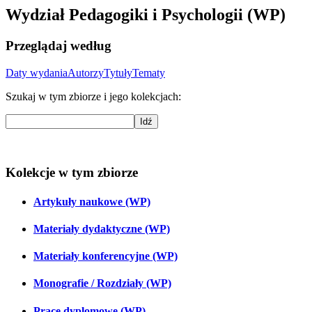
Wydział Pedagogiki i Psychologii (WP)
Przeglądaj według
Daty wydania
Autorzy
Tytuły
Tematy
Szukaj w tym zbiorze i jego kolekcjach:
Idź
Kolekcje w tym zbiorze
Artykuły naukowe (WP)
Materiały dydaktyczne (WP)
Materiały konferencyjne (WP)
Monografie / Rozdziały (WP)
Prace dyplomowe (WP)