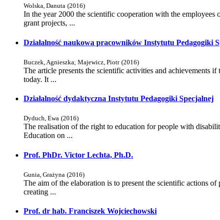
Wolska, Danuta
(
2016
)
In the year 2000 the scientific cooperation with the employees o
grant projects, ...
Działalność naukowa pracowników Instytutu Pedagogiki S
Buczek, Agnieszka
;
Majewicz, Piotr
(
2016
)
The article presents the scientific activities and achievements 
today. It ...
Działalność dydaktyczna Instytutu Pedagogiki Specjalnej
Dyduch, Ewa
(
2016
)
The realisation of the right to education for people with disabil
Education on ...
Prof. PhDr. Victor Lechta, Ph.D.
Gunia, Grażyna
(
2016
)
The aim of the elaboration is to present the scientific actions of
creating ...
Prof. dr hab. Franciszek Wojciechowski