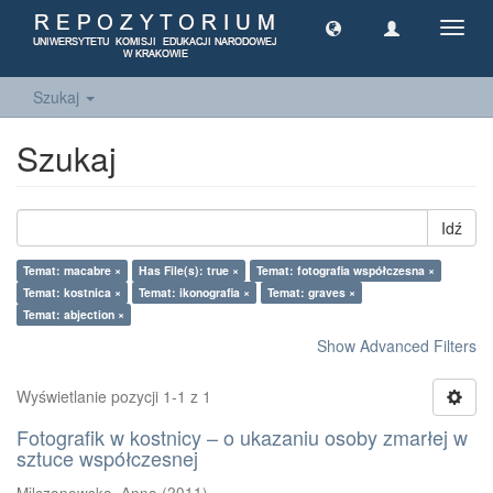
Toggl
navig
Szukaj
Szukaj
Idź
Temat: macabre ×
Has File(s): true ×
Temat: fotografia współczesna ×
Temat: kostnica ×
Temat: ikonografia ×
Temat: graves ×
Temat: abjection ×
Show Advanced Filters
Wyświetlanie pozycji 1-1 z 1
Fotografik w kostnicy – o ukazaniu osoby zmarłej w
sztuce współczesnej
Milczanowska, Anna
(
2011
)