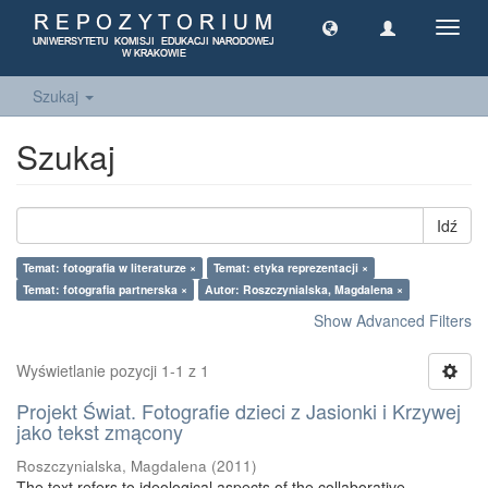
Toggl
navig
Szukaj
Szukaj
Idź
Temat: fotografia w literaturze ×
Temat: etyka reprezentacji ×
Temat: fotografia partnerska ×
Autor: Roszczynialska, Magdalena ×
Show Advanced Filters
Wyświetlanie pozycji 1-1 z 1
Projekt Świat. Fotografie dzieci z Jasionki i Krzywej
jako tekst zmącony
Roszczynialska, Magdalena
(
2011
)
The text refers to ideological aspects of the collaborative