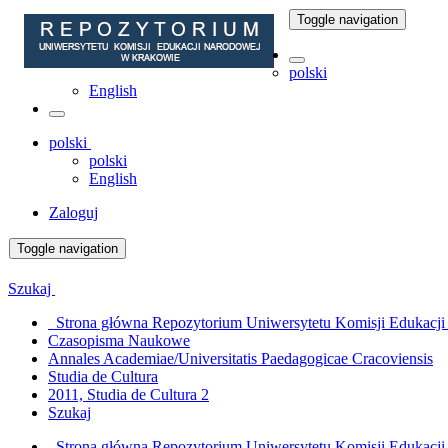
Toggle navigation
polski
English
polski
polski
English
Zaloguj
Toggle navigation
Szukaj
Strona główna Repozytorium Uniwersytetu Komisji Edukacj
Czasopisma Naukowe
Annales Academiae/Universitatis Paedagogicae Cracoviensis
Studia de Cultura
2011, Studia de Cultura 2
Szukaj
Strona główna Repozytorium Uniwersytetu Komisji Edukacj