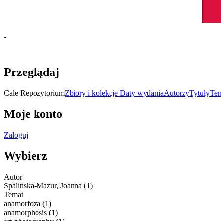
Przeglądaj
Całe Repozytorium
Zbiory i kolekcje
Daty wydania
Autorzy
Tytuły
Te
Moje konto
Zaloguj
Wybierz
Autor
Spalińska-Mazur, Joanna (1)
Temat
anamorfoza (1)
anamorphosis (1)