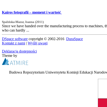
Kairos fotografii – moment i wartość
Spalińska-Mazur, Joanna
(
2011
)
Since we have handed over the manufacturing process to machines, the
who can hardly ...
DSpace software
copyright © 2002-2016
DuraSpace
Kontakt z nami
|
Wyślij uwagi
Deklaracja dostępności
Theme by
Budowa Repozytorium Uniwersytetu Komisji Edukacji Narodowej