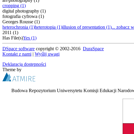
art-photography (1)
cropping (1)
digital photography (1)
fotografia cyfrowa (1)
Georges Rousse (1)
heterochronia (1)
heterotopia (1)
illusion of presentation (1)
... zobacz w
2011 (1)
Has File(s)
Yes (1)
DSpace software
copyright © 2002-2016
DuraSpace
Kontakt z nami
|
Wyślij uwagi
Deklaracja dostępności
Theme by
Budowa Repozytorium Uniwersytetu Komisji Edukacji Narodowej