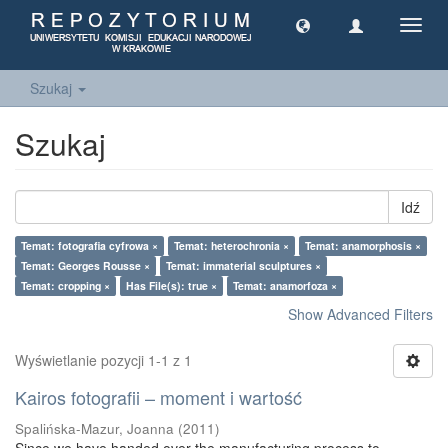
Toggl
navig
Szukaj
Szukaj
Idź
Temat: fotografia cyfrowa ×
Temat: heterochronia ×
Temat: anamorphosis ×
Temat: Georges Rousse ×
Temat: immaterial sculptures ×
Temat: cropping ×
Has File(s): true ×
Temat: anamorfoza ×
Show Advanced Filters
Wyświetlanie pozycji 1-1 z 1
Kairos fotografii – moment i wartość
Spalińska-Mazur, Joanna
(
2011
)