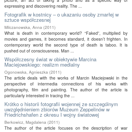
picture, an act of taking a photo and as a specific way of
expressing and discovering reality. The ...
Fotografik w kostnicy – o ukazaniu osoby zmarłej w
sztuce współczesnej
Milczanowska, Anna
(
2011
)
What is death in contemporary world? “Faked”, multiplied by
movies and games, it becomes standard, it doesn’t frighten. In
contemporary world the second type of death is taboo. It is
pushed out of consciousness. Man ...
Współczesny świat w obiektywie Marcina
Maciejowskiego: realizm medialny
Ogonowska, Agnieszka
(
2011
)
The article deals with the works of Marcin Maciejowski in the
perspective of intermedia connections of his works with
photography, film and painting. The author of the article is
particularly interested in tracing the ...
Krótko o historii fotografii wojennej ze szczególnym
uwzględnieniem zbiorów Muzeum Zeppelinów w
Friedrichshafen z okresu I wojny światowej
Berkowicz, Magdalena
(
2011
)
The author of the article focuses on the description of war