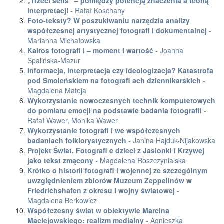
„Trzeci sens” – pomiędzy potencją znaczenia a teorią
interpretacji
- Rafał Koschany
Foto-teksty? W poszukiwaniu narzędzia analizy
współczesnej artystycznej fotografi i dokumentalnej
-
Marianna Michałowska
Kairos fotografi i – moment i wartość
- Joanna
Spalińska-Mazur
Informacja, interpretacja czy ideologizacja? Katastrofa
pod Smoleńskiem na fotografi ach dziennikarskich
-
Magdalena Mateja
Wykorzystanie nowoczesnych technik komputerowych
do pomiaru emocji na podstawie badania fotografii
-
Rafał Wawer, Monika Wawer
Wykorzystanie fotografi i we współczesnych
badaniach folklorystycznych
- Janina Hajduk-Nijakowska
Projekt Świat. Fotografi e dzieci z Jasionki i Krzywej
jako tekst zmącony
- Magdalena Roszczynialska
Krótko o historii fotografi i wojennej ze szczególnym
uwzględnieniem zbiorów Muzeum Zeppelinów w
Friedrichshafen z okresu I wojny światowej
-
Magdalena Berkowicz
Współczesny świat w obiektywie Marcina
Maciejowskiego: realizm medialny
- Agnieszka