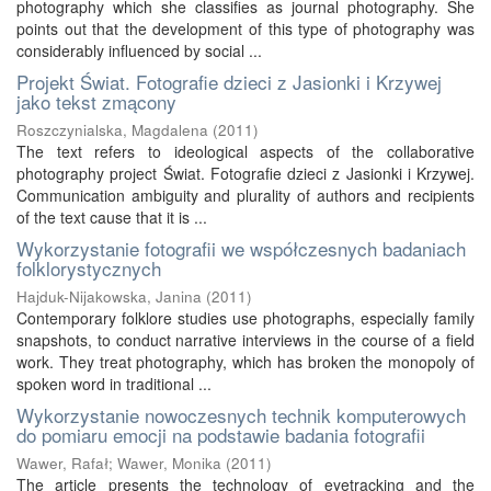
photography which she classifies as journal photography. She
points out that the development of this type of photography was
considerably influenced by social ...
Projekt Świat. Fotografie dzieci z Jasionki i Krzywej
jako tekst zmącony
Roszczynialska, Magdalena
(
2011
)
The text refers to ideological aspects of the collaborative
photography project Świat. Fotografie dzieci z Jasionki i Krzywej.
Communication ambiguity and plurality of authors and recipients
of the text cause that it is ...
Wykorzystanie fotografii we współczesnych badaniach
folklorystycznych
Hajduk-Nijakowska, Janina
(
2011
)
Contemporary folklore studies use photographs, especially family
snapshots, to conduct narrative interviews in the course of a field
work. They treat photography, which has broken the monopoly of
spoken word in traditional ...
Wykorzystanie nowoczesnych technik komputerowych
do pomiaru emocji na podstawie badania fotografii
Wawer, Rafał
;
Wawer, Monika
(
2011
)
The article presents the technology of eyetracking and the