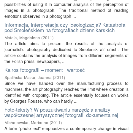
possibilities of using it in computer analysis of the perception of
images in a photograph. The traditional method of reading
emotions observed in a photograph ...
Informacja, interpretacja czy ideologizacja? Katastrofa
pod Smoleńskiem na fotografiach dziennikarskich
Mateja, Magdalena
(
2011
)
The article aims to present the results of the analysis of
journalistic photography dedicated to Smolensk air crash. The
article contains the analysis of images from different segments of
the Polish press: newspapers, ...
Kairos fotografii – moment i wartość
Spalińska-Mazur, Joanna
(
2011
)
Since we have handed over the manufacturing process to
machines, the art-photography reaches the limit where creation is
identified with cropping. The article essentially focuses on works
by Georges Rousse, who can hardly ...
Foto-teksty? W poszukiwaniu narzędzia analizy
współczesnej artystycznej fotografii dokumentalnej
Michałowska, Marianna
(
2011
)
A term "photo-text" emphasizes a contemporary change in visual