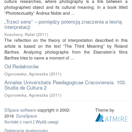
culture researches, where photography is a link between a
photographed object and its cultural meaning. In a book titled
“Phototextuality” Andrea Noble and ...
„Trzeci sens” – pomiędzy potencją znaczenia a teorią
interpretacji
Koschany, Rafał
(
2011
)
The reflection on the theory of interpretation described in this
article is based on the text “The Third Meaning” by Roland
Barthes. Analyzing photographs from the Eisenstein’s films
Barthes tries to name a moment of ...
Od Redaktorów
Ogonowska, Agnieszka
(
2011
)
Annales Universitatis Paedagogicae Cracoviensis. 103.
Studia de Cultura 2
Ogonowska, Agnieszka
(
2011
)
DSpace software
copyright © 2002-
Theme by
2016
DuraSpace
Kontakt z nami
|
Wyślij uwagi
Deklaracja dostępności