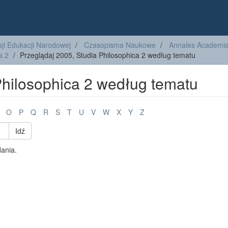
ji Edukacji Narodowej
Czasopisma Naukowe
Annales Academiae
a 2
Przeglądaj 2005, Studia Philosophica 2 według tematu
Philosophica 2 według tematu
O
P
Q
R
S
T
U
V
W
X
Y
Z
Idź
dania.