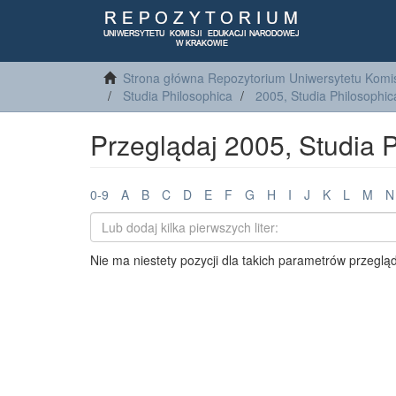
Strona główna Repozytorium Uniwersytetu Komis
Studia Philosophica
2005, Studia Philosophic
Przeglądaj 2005, Studia 
0-9
A
B
C
D
E
F
G
H
I
J
K
L
M
N
Nie ma niestety pozycji dla takich parametrów przeglą