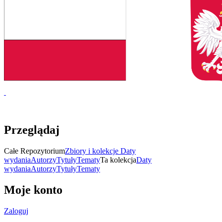
Przeglądaj
Całe Repozytorium
Zbiory i kolekcje
Daty
wydania
Autorzy
Tytuły
Tematy
Ta kolekcja
Daty
wydania
Autorzy
Tytuły
Tematy
Moje konto
Zaloguj