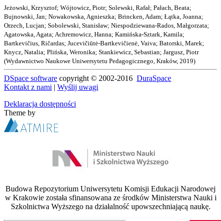
Jeżowski, Krzysztof
;
Wójtowicz, Piotr
;
Solewski, Rafał
;
Pałach, Beata
;
Bujnowski, Jan
;
Nowakowska, Agnieszka
;
Brincken, Adam
;
Łątka, Joanna
;
Orzech, Lucjan
;
Sobolewski, Stanisław
;
Niespodziewana-Rados, Małgorzata
;
Agatowska, Agata
;
Achremowicz, Hanna
;
Kamińska-Sztark, Kamila
;
Bartkevičius, Ričardas
;
Jucevičiūtė-Bartkevičienė, Vaiva
;
Batorski, Marek
;
Knycz, Natalia
;
Plińska, Weronika
;
Stankiewicz, Sebastian
;
Jargusz, Piotr
(
Wydawnictwo Naukowe Uniwersytetu Pedagogicznego, Kraków
,
2019
)
DSpace software
copyright © 2002-2016
DuraSpace
Kontakt z nami
|
Wyślij uwagi
Deklaracja dostępności
Theme by
Budowa Repozytorium Uniwersytetu Komisji Edukacji Narodowej
w Krakowie została sfinansowana ze środków Ministerstwa Nauki i
Szkolnictwa Wyższego na działalność upowszechniającą naukę.