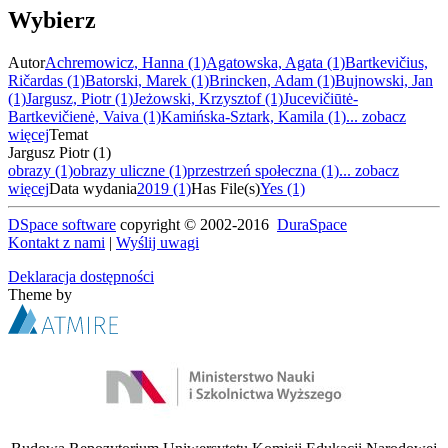
Wybierz
Autor
Achremowicz, Hanna (1)
Agatowska, Agata (1)
Bartkevičius,
Ričardas (1)
Batorski, Marek (1)
Brincken, Adam (1)
Bujnowski, Jan
(1)
Jargusz, Piotr (1)
Jeżowski, Krzysztof (1)
Jucevičiūtė-
Bartkevičienė, Vaiva (1)
Kamińska-Sztark, Kamila (1)
... zobacz
więcej
Temat
Jargusz Piotr (1)
obrazy (1)
obrazy uliczne (1)
przestrzeń społeczna (1)
... zobacz
więcej
Data wydania
2019 (1)
Has File(s)
Yes (1)
DSpace software
copyright © 2002-2016
DuraSpace
Kontakt z nami
|
Wyślij uwagi
Deklaracja dostępności
Theme by