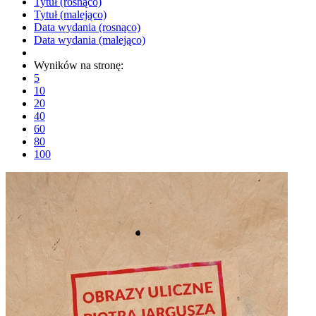
Tytuł (rosnąco)
Tytuł (malejąco)
Data wydania (rosnąco)
Data wydania (malejąco)
Wyników na stronę:
5
10
20
40
60
80
100