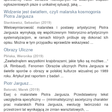
ogłoszeniowych pisze o unikalnej sytuacji, jaką ...
Widzenie jest światłem, czyli malarska kosmogonia
Piotra Jargusza
Stankiewicz, Sebastian
(
2019
)
Wielowymiarowość malarstwa i postawy artystycznej Piotra
Jargusza wymykają się współczesnym historyczno-artystycznym
systematyzacjom, w ramach których próbuje się dokonać ich
opisu. Można w tym przypadku wprawdzie wskazywać ...
Obrazy Uliczne
Plińska, Weronika
(
2019
)
„Zawładnąłem wszystkimi krajobrazami, jakie tylko są możliwe…”
(A. Rimbaud). Fenomen Obrazów ulicznych Piotra Jargusza w
świetle sporów o obrazy w polskiej kulturze wizualnej po 1989
roku. Artykuł jest raportem z badań ...
Piotr Jargusz...
Batorski, Marek
(
2019
)
Esej o malarstwie Piotra Jargusza. Przedstawiony tekst
uwzględnia specyficzny — (minimalistyczny) ascetyczny charakter
prac malarskich Piotra Jargusza, ewolucję twórczości na
przestrzeni lat wynikającą ze zmian warsztatowych, ...