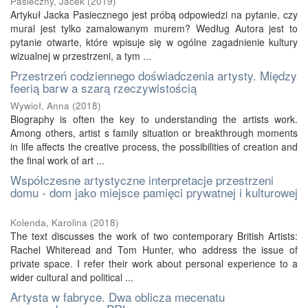
Pasieczny, Jacek
(
2019
)
Artykuł Jacka Pasiecznego jest próbą odpowiedzi na pytanie, czy
mural jest tylko zamalowanym murem? Według Autora jest to
pytanie otwarte, które wpisuje się w ogólne zagadnienie kultury
wizualnej w przestrzeni, a tym ...
Przestrzeń codziennego doświadczenia artysty. Między
feerią barw a szarą rzeczywistością
Wywioł, Anna
(
2018
)
Biography is often the key to understanding the artists work.
Among others, artist s family situation or breakthrough moments
in life affects the creative process, the possibilities of creation and
the final work of art ...
Współczesne artystyczne interpretacje przestrzeni
domu - dom jako miejsce pamięci prywatnej i kulturowej
Kolenda, Karolina
(
2018
)
The text discusses the work of two contemporary British Artists:
Rachel Whiteread and Tom Hunter, who address the issue of
private space. I refer their work about personal experience to a
wider cultural and political ...
Artysta w fabryce. Dwa oblicza mecenatu