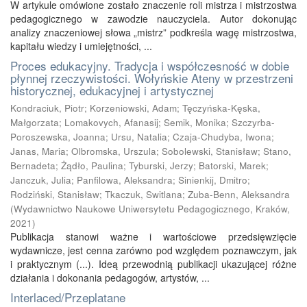
W artykule omówione zostało znaczenie roli mistrza i mistrzostwa
pedagogicznego w zawodzie nauczyciela. Autor dokonując
analizy znaczeniowej słowa „mistrz” podkreśla wagę mistrzostwa,
kapitału wiedzy i umiejętności, ...
Proces edukacyjny. Tradycja i współczesność w dobie
płynnej rzeczywistości. Wołyńskie Ateny w przestrzeni
historycznej, edukacyjnej i artystycznej
Kondraciuk, Piotr
;
Korzeniowski, Adam
;
Tęczyńska-Kęska,
Małgorzata
;
Lomakovych, Afanasij
;
Semik, Monika
;
Szczyrba-
Poroszewska, Joanna
;
Ursu, Natalia
;
Czaja-Chudyba, Iwona
;
Janas, Maria
;
Olbromska, Urszula
;
Sobolewski, Stanisław
;
Stano,
Bernadeta
;
Żądło, Paulina
;
Tyburski, Jerzy
;
Batorski, Marek
;
Janczuk, Julia
;
Panfilowa, Aleksandra
;
Sinienkij, Dmitro
;
Rodziński, Stanisław
;
Tkaczuk, Switlana
;
Zuba-Benn, Aleksandra
(
Wydawnictwo Naukowe Uniwersytetu Pedagogicznego, Kraków
,
2021
)
Publikacja stanowi ważne i wartościowe przedsięwzięcie
wydawnicze, jest cenna zarówno pod względem poznawczym, jak
i praktycznym (...). Ideą przewodnią publikacji ukazującej różne
działania i dokonania pedagogów, artystów, ...
Interlaced/Przeplatane