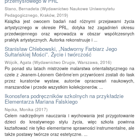
przemysłowego w PRL
Stano, Bernadeta
(
Wydawnictwo Naukowe Uniwersytetu
Pedagogicznego, Kraków
,
2019
)
Książka jest owocem badań nad różnymi przejawami życia
artystycznego w okresie PRL, dotyka też zagadnień okresu
przedwojennego oraz wprowadza w obszar współczesnych
praktyk artystycznych. Autorka rekonstruuje i ...
Stanisław Chlebowski, „Nadworny Farbiarz Jego
Sułtańskiej Mości”. Życie i twórczość
Wójcik, Agata
(
Wydawnictwo Drugie, Warszawa
,
2016
)
Po ponad stu latach mistrzowie malarstwa orientalistycznego na
czele z Jeanem-Léonem Gérôme’em przywróceni zostali do łask
przez kuratorów wystaw, autorów opracowań naukowych,
marszandów i przede wszystkim kolekcjonerów. ...
Ikonosfera podręczników szkolnych na przykładzie
Elementarza Mariana Falskiego
Nęcka, Monika
(
2017
)
Celem nadrzędnym nauczania i wychowania jest przygotowanie
dzieci do kreatywnego stylu życia, więc szkoła powinna
kształtować nie tylko elementarne sprawności instrumentalne, ale
także postawy twórcze oraz estetyczne. ...