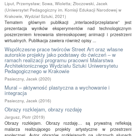
Liput, Przemysław
;
Sowa, Wioletta
;
Złoczowski, Jacek
(
Uniwersytet Pedagogiczny im. Komisji Edukacji Narodowej w
Krakowie, Wydział Sztuki
,
2021
)
Tematem głównym publikacji „interlaced/przeplatane” jest
prezentacja wyników eksperymentów nad technologicznym
poszerzeniem kreowania stereoskopowej animacji i przestrzeni
wirtualnych. Publikacja zawiera również opisy ...
Współczesne prace twórców Street Art oraz własne
autorskie projekty jako podstawy do ćwiczeń – w
ramach realizacji programu pracowni Malarstwa
Architektonicznego Wydziału Sztuki Uniwersytetu
Pedagogicznego w Krakowie
Pasieczny, Jacek
(
2020
)
Mural – aktywność plastyczna a wychowanie i
integracja
Pasieczny, Jacek
(
2016
)
Obrazy rozklejam, obrazy rozdaję
Jargusz, Piotr
(
2019
)
Obrazy rozklejam. Obrazy rozdaję… są prywatną refleksją
malarza realizującego projekty artystyczne w przestrzeni
społecznej. Autor obrazów rozklejanych na ulicznych słupach