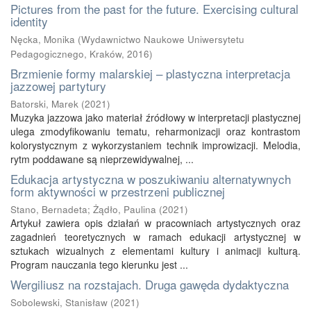
Pictures from the past for the future. Exercising cultural
identity
Nęcka, Monika
(
Wydawnictwo Naukowe Uniwersytetu
Pedagogicznego, Kraków
,
2016
)
Brzmienie formy malarskiej – plastyczna interpretacja
jazzowej partytury
Batorski, Marek
(
2021
)
Muzyka jazzowa jako materiał źródłowy w interpretacji plastycznej
ulega zmodyfikowaniu tematu, reharmonizacji oraz kontrastom
kolorystycznym z wykorzystaniem technik improwizacji. Melodia,
rytm poddawane są nieprzewidywalnej, ...
Edukacja artystyczna w poszukiwaniu alternatywnych
form aktywności w przestrzeni publicznej
Stano, Bernadeta
;
Żądło, Paulina
(
2021
)
Artykuł zawiera opis działań w pracowniach artystycznych oraz
zagadnień teoretycznych w ramach edukacji artystycznej w
sztukach wizualnych z elementami kultury i animacji kulturą.
Program nauczania tego kierunku jest ...
Wergiliusz na rozstajach. Druga gawęda dydaktyczna
Sobolewski, Stanisław
(
2021
)