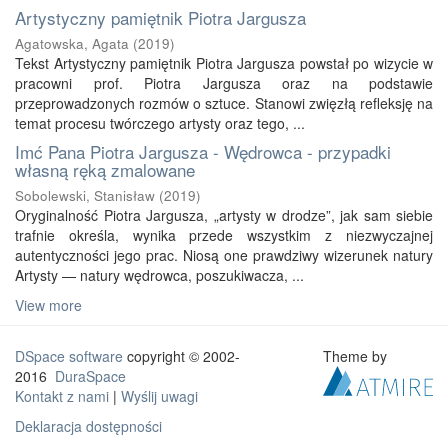
Artystyczny pamiętnik Piotra Jargusza
Agatowska, Agata
(
2019
)
Tekst Artystyczny pamiętnik Piotra Jargusza powstał po wizycie w
pracowni prof. Piotra Jargusza oraz na podstawie
przeprowadzonych rozmów o sztuce. Stanowi zwięzłą refleksję na
temat procesu twórczego artysty oraz tego, ...
Imć Pana Piotra Jargusza - Wędrowca - przypadki
własną ręką zmalowane
Sobolewski, Stanisław
(
2019
)
Oryginalność Piotra Jargusza, „artysty w drodze”, jak sam siebie
trafnie określa, wynika przede wszystkim z niezwyczajnej
autentyczności jego prac. Niosą one prawdziwy wizerunek natury
Artysty — natury wędrowca, poszukiwacza, ...
View more
DSpace software
copyright © 2002-
Theme by
2016
DuraSpace
Kontakt z nami
|
Wyślij uwagi
Deklaracja dostępności