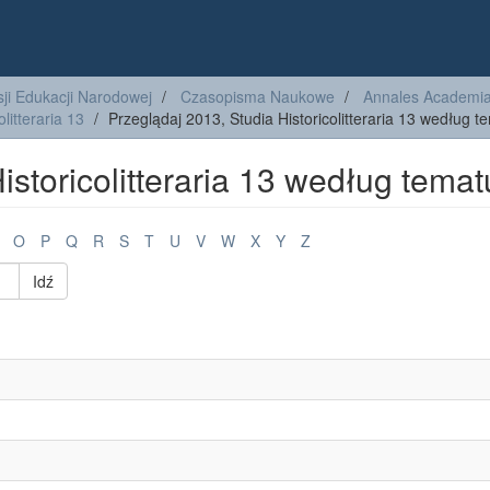
ji Edukacji Narodowej
Czasopisma Naukowe
Annales Academiae
litteraria 13
Przeglądaj 2013, Studia Historicolitteraria 13 według t
istoricolitteraria 13 według temat
O
P
Q
R
S
T
U
V
W
X
Y
Z
Idź