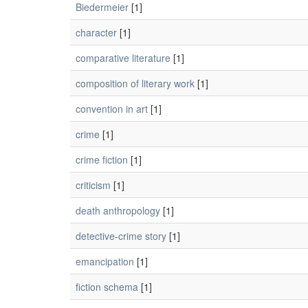
Biedermeier
[1]
character
[1]
comparative literature
[1]
composition of literary work
[1]
convention in art
[1]
crime
[1]
crime fiction
[1]
criticism
[1]
death anthropology
[1]
detective-crime story
[1]
emancipation
[1]
fiction schema
[1]