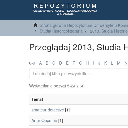
Strona główna Repozytorium Uniwersytetu Komis
Studia Historicolitteraria
2013, Studia Historico
Przeglądaj 2013, Studia H
0-9
A
B
C
D
E
F
G
H
I
J
K
L
M
N
Wyświetlanie pozycji 5-24 z 66
Temat
amateur detective
[1]
Artur Oppman
[1]