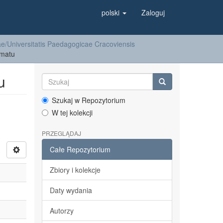
polski
Zaloguj
/Universitatis Paedagogicae Cracoviensis
ematu
u
Szukaj w Repozytorium
W tej kolekcji
PRZEGLĄDAJ
Całe Repozytorium
Zbiory i kolekcje
Daty wydania
Autorzy