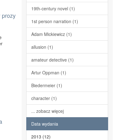
19th-century novel (1)
 prozy
1st person narration (1)
Adam Mickiewicz (1)
e
er
allusion (1)
amateur detective (1)
Artur Oppman (1)
Biedermeier (1)
character (1)
... zobacz więcej
a
Data wydania
2013 (12)