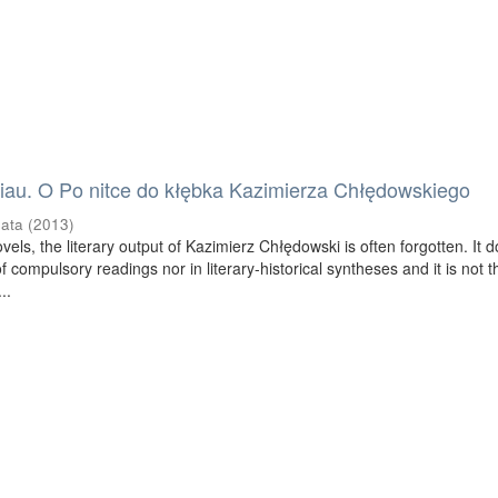
riau. O Po nitce do kłębka Kazimierza Chłędowskiego
nata
(
2013
)
els, the literary output of Kazimierz Chłędowski is often forgotten. It 
of compulsory readings nor in literary-historical syntheses and it is not t
..