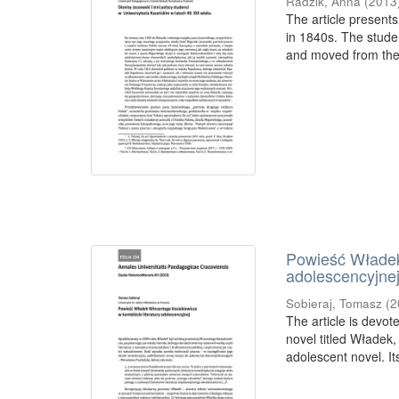
Radzik, Anna
(
2013
The article presents
in 1840s. The stude
and moved from the 
Powieść Władek
adolescencyjne
Sobieraj, Tomasz
(
2
The article is devot
novel titled Władek
adolescent novel. Its