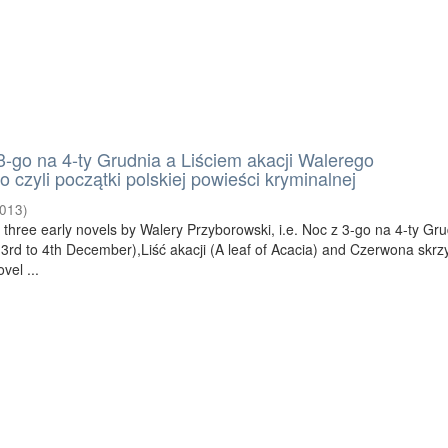
-go na 4-ty Grudnia a Liściem akacji Walerego
 czyli początki polskiej powieści kryminalnej
013
)
 three early novels by Walery Przyborowski, i.e. Noc z 3-go na 4-ty Gr
 3rd to 4th December),Liść akacji (A leaf of Acacia) and Czerwona skrz
vel ...