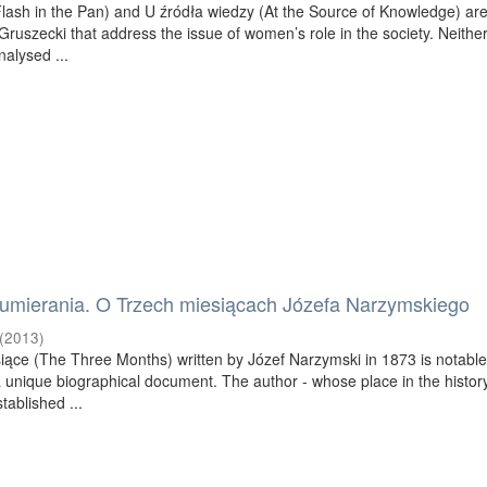
lash in the Pan) and U źródła wiedzy (At the Source of Knowledge) are
Gruszecki that address the issue of women’s role in the society. Neithe
nalysed ...
 umierania. O Trzech miesiącach Józefa Narzymskiego
(
2013
)
iące (The Three Months) written by Józef Narzymski in 1873 is notable
s a unique biographical document. The author - whose place in the histor
tablished ...