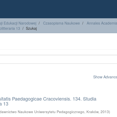
ji Edukacji Narodowej
Czasopisma Naukowe
Annales Academiae
litteraria 13
Szukaj
Show Advanced
itatis Paedagogicae Cracoviensis. 134. Studia
ia 13
dawnictwo Naukowe Uniwersytetu Pedagogicznego, Kraków
,
2013
)