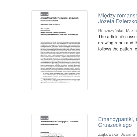
Między romanse
Józefa Dzierzk
Ruszczyńska, Mart
The article discusse
drawing room and th
follows the pattern 
Emancypantki, s
Gruszeckiego
Zajkowska, Joanna