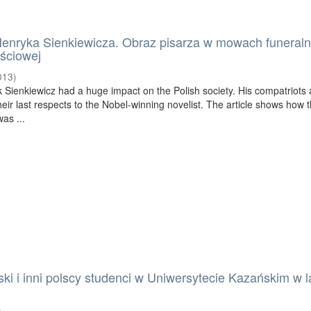
Henryka Sienkiewicza. Obraz pisarza w mowach funeraln
ościowej
013
)
 Sienkiewicz had a huge impact on the Polish society. His compatriots 
heir last respects to the Nobel-winning novelist. The article shows how 
was ...
ki i inni polscy studenci w Uniwersytecie Kazańskim w l