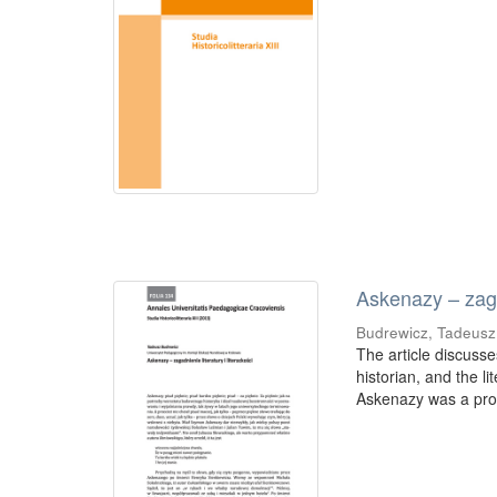
Askenazy – zagad
Budrewicz, Tadeusz
The article discuss
historian, and the li
Askenazy was a prof