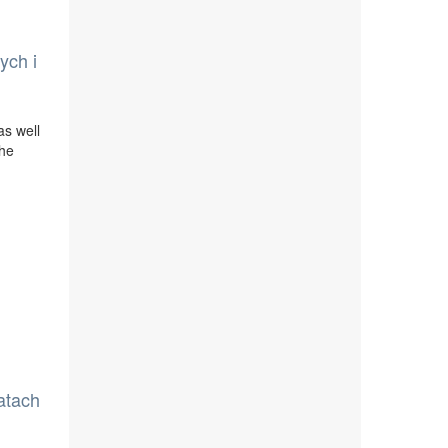
ych i
as well
the
atach