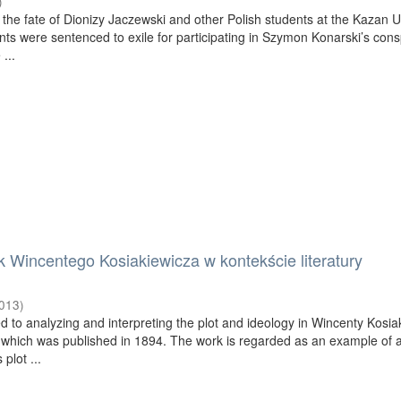
)
 the fate of Dionizy Jaczewski and other Polish students at the Kazan U
nts were sentenced to exile for participating in Szymon Konarski’s cons
...
 Wincentego Kosiakiewicza w kontekście literatury
j
013
)
ed to analyzing and interpreting the plot and ideology in Wincenty Kosia
, which was published in 1894. The work is regarded as an example of 
 plot ...