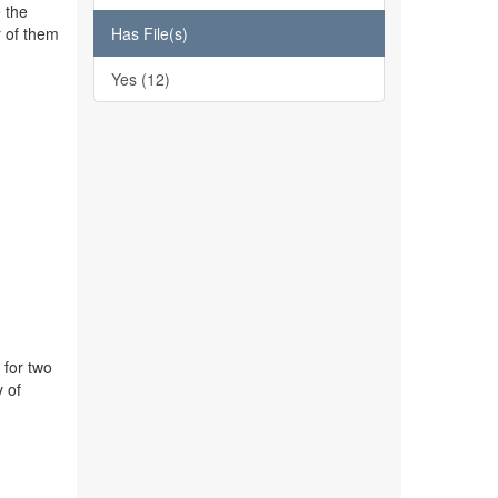
 the
Has File(s)
r of them
Yes (12)
 for two
y of