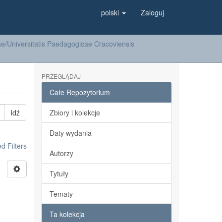
polski
Zaloguj
/Universitatis Paedagogicae Cracoviensis
PRZEGLĄDAJ
Całe Repozytorium
Idź
Zbiory i kolekcje
Daty wydania
 Filters
Autorzy
Tytuły
Tematy
Ta kolekcja