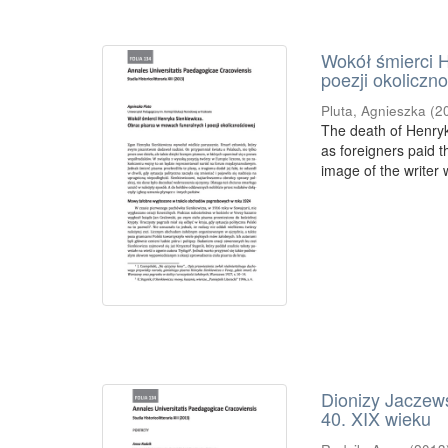
Wokół śmierci 
poezji okoliczn
Pluta, Agnieszka
(
2
The death of Henryk
as foreigners paid t
image of the writer 
Dionizy Jaczews
40. XIX wieku