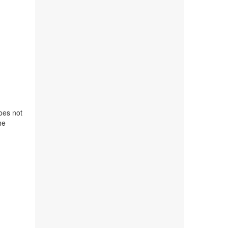
does not
he