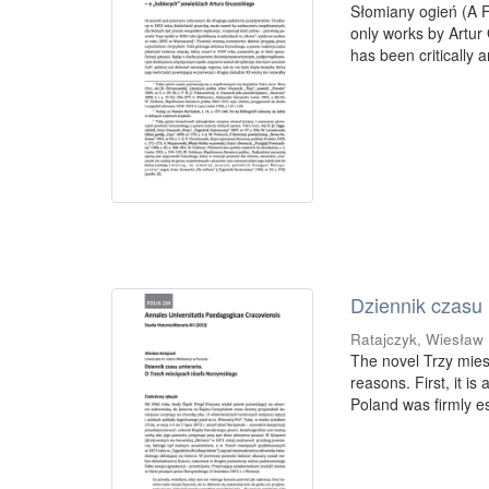
Słomiany ogień (A F
only works by Artur 
has been critically a
Dziennik czasu
Ratajczyk, Wiesław
The novel Trzy mies
reasons. First, it i
Poland was firmly es