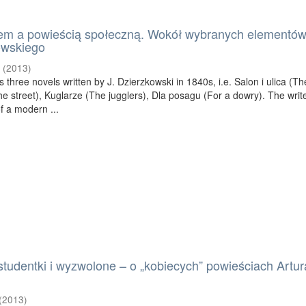
m a powieścią społeczną. Wokół wybranych elementów
owskiego
a
(
2013
)
s three novels written by J. Dzierzkowski in 1840s, i.e. Salon i ulica (Th
e street), Kuglarze (The jugglers), Dla posagu (For a dowry). The writ
of a modern ...
tudentki i wyzwolone – o „kobiecych” powieściach Artur
(
2013
)