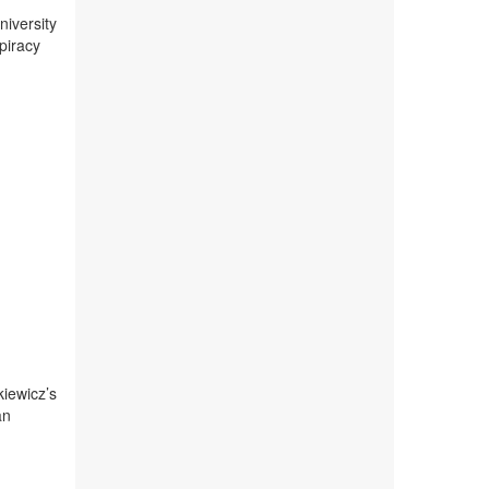
niversity
piracy
kiewicz’s
an