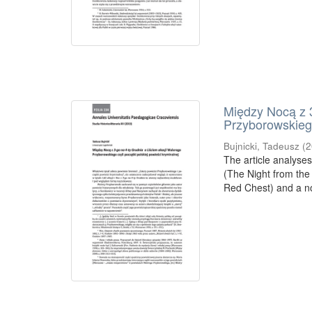
Między Nocą z 3
Przyborowskiego
Bujnicki, Tadeusz
(
2
The article analyses
(The Night from the
Red Chest) and a no