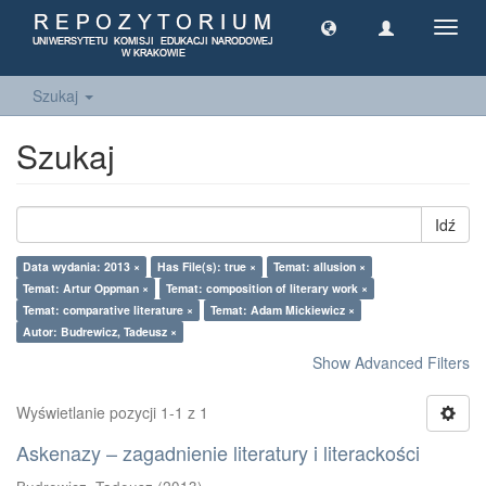
Toggl
navig
Szukaj
Szukaj
Idź
Data wydania: 2013 ×
Has File(s): true ×
Temat: allusion ×
Temat: Artur Oppman ×
Temat: composition of literary work ×
Temat: comparative literature ×
Temat: Adam Mickiewicz ×
Autor: Budrewicz, Tadeusz ×
Show Advanced Filters
Wyświetlanie pozycji 1-1 z 1
Askenazy – zagadnienie literatury i literackości