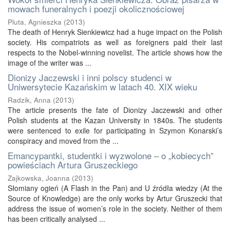
mowach funeralnych i poezji okolicznościowej
Pluta, Agnieszka
(
2013
)
The death of Henryk Sienkiewicz had a huge impact on the Polish
society. His compatriots as well as foreigners paid their last
respects to the Nobel-winning novelist. The article shows how the
image of the writer was ...
Dionizy Jaczewski i inni polscy studenci w
Uniwersytecie Kazańskim w latach 40. XIX wieku
Radzik, Anna
(
2013
)
The article presents the fate of Dionizy Jaczewski and other
Polish students at the Kazan University in 1840s. The students
were sentenced to exile for participating in Szymon Konarski’s
conspiracy and moved from the ...
Emancypantki, studentki i wyzwolone – o „kobiecych”
powieściach Artura Gruszeckiego
Zajkowska, Joanna
(
2013
)
Słomiany ogień (A Flash in the Pan) and U źródła wiedzy (At the
Source of Knowledge) are the only works by Artur Gruszecki that
address the issue of women’s role in the society. Neither of them
has been critically analysed ...