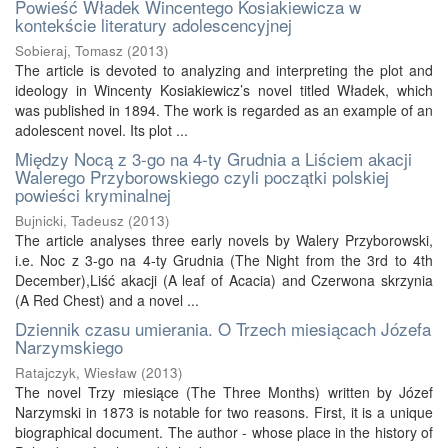
Powieść Władek Wincentego Kosiakiewicza w
kontekście literatury adolescencyjnej
Sobieraj, Tomasz
(
2013
)
The article is devoted to analyzing and interpreting the plot and
ideology in Wincenty Kosiakiewicz’s novel titled Władek, which
was published in 1894. The work is regarded as an example of an
adolescent novel. Its plot ...
Między Nocą z 3-go na 4-ty Grudnia a Liściem akacji
Walerego Przyborowskiego czyli początki polskiej
powieści kryminalnej
Bujnicki, Tadeusz
(
2013
)
The article analyses three early novels by Walery Przyborowski,
i.e. Noc z 3-go na 4-ty Grudnia (The Night from the 3rd to 4th
December),Liść akacji (A leaf of Acacia) and Czerwona skrzynia
(A Red Chest) and a novel ...
Dziennik czasu umierania. O Trzech miesiącach Józefa
Narzymskiego
Ratajczyk, Wiesław
(
2013
)
The novel Trzy miesiące (The Three Months) written by Józef
Narzymski in 1873 is notable for two reasons. First, it is a unique
biographical document. The author - whose place in the history of