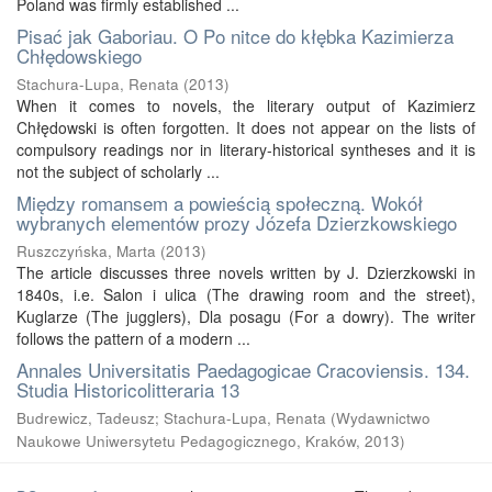
Poland was firmly established ...
Pisać jak Gaboriau. O Po nitce do kłębka Kazimierza
Chłędowskiego
Stachura-Lupa, Renata
(
2013
)
When it comes to novels, the literary output of Kazimierz
Chłędowski is often forgotten. It does not appear on the lists of
compulsory readings nor in literary-historical syntheses and it is
not the subject of scholarly ...
Między romansem a powieścią społeczną. Wokół
wybranych elementów prozy Józefa Dzierzkowskiego
Ruszczyńska, Marta
(
2013
)
The article discusses three novels written by J. Dzierzkowski in
1840s, i.e. Salon i ulica (The drawing room and the street),
Kuglarze (The jugglers), Dla posagu (For a dowry). The writer
follows the pattern of a modern ...
Annales Universitatis Paedagogicae Cracoviensis. 134.
Studia Historicolitteraria 13
Budrewicz, Tadeusz; Stachura-Lupa, Renata
(
Wydawnictwo
Naukowe Uniwersytetu Pedagogicznego, Kraków
,
2013
)