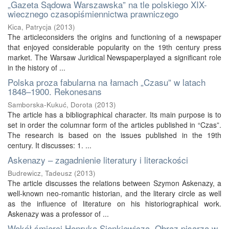
„Gazeta Sądowa Warszawska” na tle polskiego XIX-
wiecznego czasopiśmiennictwa prawniczego
Kica, Patrycja
(
2013
)
The articleconsiders the origins and functioning of a newspaper
that enjoyed considerable popularity on the 19th century press
market. The Warsaw Juridical Newspaperplayed a significant role
in the history of ...
Polska proza fabularna na łamach „Czasu” w latach
1848–1900. Rekonesans
Samborska-Kukuć, Dorota
(
2013
)
The article has a bibliographical character. Its main purpose is to
set in order the columnar form of the articles published in “Czas”.
The research is based on the issues published in the 19th
century. It discusses: 1. ...
Askenazy – zagadnienie literatury i literackości
Budrewicz, Tadeusz
(
2013
)
The article discusses the relations between Szymon Askenazy, a
well-known neo-romantic historian, and the literary circle as well
as the influence of literature on his historiographical work.
Askenazy was a professor of ...
Wokół śmierci Henryka Sienkiewicza. Obraz pisarza w