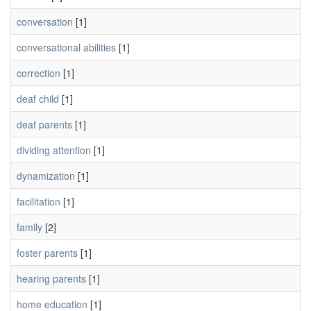
conversation
[1]
conversational abilities
[1]
correction
[1]
deaf child
[1]
deaf parents
[1]
dividing attention
[1]
dynamization
[1]
facilitation
[1]
family
[2]
foster parents
[1]
hearing parents
[1]
home education
[1]