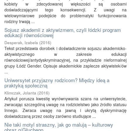
kobiety w zdecydowanej większości są osobami
doświadczającymi tego konsekwencji. Z uwagi na
wielowymiarowe podejście do problematyki funkcjonowania
rodziny trwają ...
Sojusz akademii z aktywizmem, czyli łódzki program
edukacji równościowej
Desperak, Izabela
(
2016
)
Tekst przedstawia dorobek i doświadczenie sojuszu akademicko-
aktywistycznego w zakresie edukacji
równościowej/antydyskryminacyjnej, na przykładzie nieformalnej
grupy Łódź Gender. Opisuje akademickie zaplecze aktywistek/ów
...
Uniwersytet przyjazny rodzicom? Między ideą a
praktyką społeczną
Klimczak, Jolanta
(
2016
)
Artykuł porusza kwestię wyrównywania szans na uniwersytecie,
zwracając szczególną uwagę na rodzicielstwo jako źródło statusu
Innego. Zwraca uwagę na jawną i ukrytą dyskryminację
doświadczaną przez osoby zarówno studiujące ...
Nie taki motyl straszny, jak go malują – kulturowy
obraz g/Głuchego