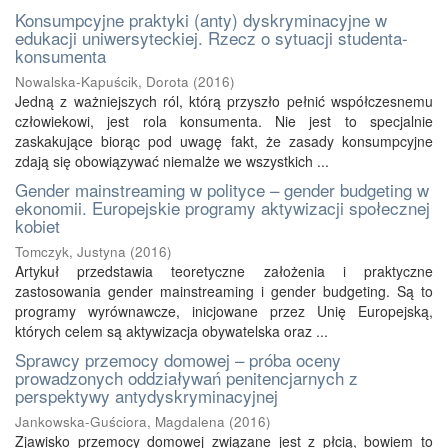
Konsumpcyjne praktyki (anty) dyskryminacyjne w
edukacji uniwersyteckiej. Rzecz o sytuacji studenta-
konsumenta
Nowalska-Kapuścik, Dorota
(
2016
)
Jedną z ważniejszych ról, którą przyszło pełnić współczesnemu
człowiekowi, jest rola konsumenta. Nie jest to specjalnie
zaskakujące biorąc pod uwagę fakt, że zasady konsumpcyjne
zdają się obowiązywać niemalże we wszystkich ...
Gender mainstreaming w polityce – gender budgeting w
ekonomii. Europejskie programy aktywizacji społecznej
kobiet
Tomczyk, Justyna
(
2016
)
Artykuł przedstawia teoretyczne założenia i praktyczne
zastosowania gender mainstreaming i gender budgeting. Są to
programy wyrównawcze, inicjowane przez Unię Europejską,
których celem są aktywizacja obywatelska oraz ...
Sprawcy przemocy domowej – próba oceny
prowadzonych oddziaływań penitencjarnych z
perspektywy antydyskryminacyjnej
Jankowska-Guściora, Magdalena
(
2016
)
Zjawisko przemocy domowej związane jest z płcią, bowiem to