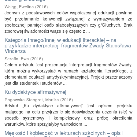
Waląg, Ewelina
(
2016
)
Jednym z podstawowych celów współczesnej edukacji powinno
być przełamanie konwencji związanej z wymazywaniem ze
społecznej pamięci osób słabosłyszących czy g/Głuchych. Brak
zbiorowej świadomości wiąże się często z ...
Kategoria Innego/Innej w edukacji literackiej – na
przykładzie interpretacji fragmentów Zwady Stanisława
Vincenza
Serafin, Ewa
(
2016
)
Celem artykułu jest prezentacja interpretacji fragmentów Zwady,
którą można wykorzystać w ramach kształcenia literackiego, z
elementami edukacji antydyskryminacyjnej. Projekt przeznaczony
jest dla studentek i studentów ...
Ku dydaktyce afirmatywnej
Rogowska-Stangret, Monika
(
2016
)
Artykuł „Ku dydaktyce afirmatywnej” jest opisem projektu
mającego na celu przyjrzenie się doświadczeniu uczenia (się) w
sposób systemowy i kompleksowy oraz próbę określenia
warunków, które sprzyjałyby wartościom ...
Męskość i kobiecość w lekturach szkolnych – opis i