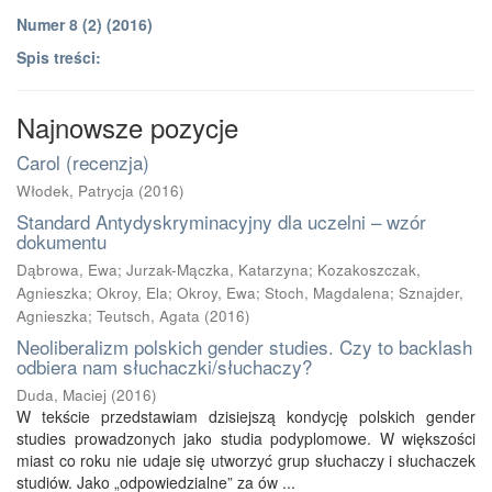
Numer 8 (2) (2016)
Spis treści:
Najnowsze pozycje
Carol (recenzja)
Włodek, Patrycja
(
2016
)
Standard Antydyskryminacyjny dla uczelni – wzór
dokumentu
Dąbrowa, Ewa
;
Jurzak-Mączka, Katarzyna
;
Kozakoszczak,
Agnieszka
;
Okroy, Ela
;
Okroy, Ewa
;
Stoch, Magdalena
;
Sznajder,
Agnieszka
;
Teutsch, Agata
(
2016
)
Neoliberalizm polskich gender studies. Czy to backlash
odbiera nam słuchaczki/słuchaczy?
Duda, Maciej
(
2016
)
W tekście przedstawiam dzisiejszą kondycję polskich gender
studies prowadzonych jako studia podyplomowe. W większości
miast co roku nie udaje się utworzyć grup słuchaczy i słuchaczek
studiów. Jako „odpowiedzialne” za ów ...