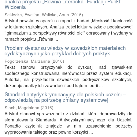
analiza projektu „Równia Literacka” Fundacji Punkt
Widzenia
Seklecka, Ewelina
;
Walicka, Anna
(
2016
)
Artykuł powstał w oparciu o raport z badań „Męskość i kobiecość
w lekturach szkolnych. Analiza treści lektur w szkole podstawowej
i gimnazjum z perspektywy równości płci” opracowany i wydany w
ramach projektu „Równia ...
Problem dystansu władzy w szwedzkich materiałach
dydaktycznych jako przykład dobrych praktyk
Pogorzelska, Marzanna
(
2016
)
Tekst stanowi przyczynek do dyskusji nad zjawiskiem
społecznego konstruowania nierówności przez system edukacji.
Autorka, na przykładzie szwedzkich podręczników szkolnych,
dokonuje analizy ich zawartości pod kątem teorii ...
Standard antydyskryminacyjny dla polskich uczelni –
odpowiedzią na potrzebę zmiany systemowej
Stoch, Magdalena
(
2016
)
Artykuł stanowi sprawozdanie z działań, które doprowadziły do
sformułowania Standardu Antydyskryminacyjnego dla Uczelni.
Ponadto czytelnik znajdzie w nim uzasadnienie potrzeby
wypracowania takiego oraz pewne korzyści ...