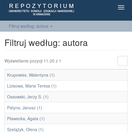
Toggl
navig
Filtruj według: autora
Filtruj według: autora
Wyświetlanie pozycji 11-20 z 1
Krupowies, Walentyna (1)
Lizisowa, Maria Teresa (1)
Ossowski, Jerzy S. (1)
Patyna, Janusz (1)
Pławecka, Agata (1)
Szelążyk, Olena (1)