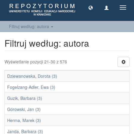
Toggl
navig
Filtruj według: autora
Filtruj według: autora
Wyświetlanie pozycji 21-30 z 576
Dziewanowska, Dorota (3)
Fogelzang-Adler, Ewa (3)
Guzik, Barbara (3)
Górowski, Jan (3)
Herma, Marek (3)
Janda, Barbara (3)