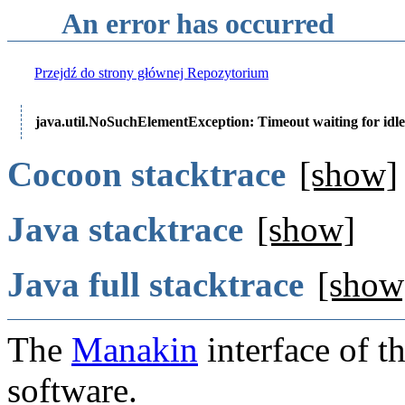
An error has occurred
Przejdź do strony głównej Repozytorium
java.util.NoSuchElementException: Timeout waiting for idle
Cocoon stacktrace
[show]
Java stacktrace
[show]
Java full stacktrace
[show
The
Manakin
interface of t
software.