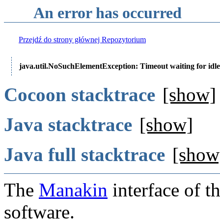
An error has occurred
Przejdź do strony głównej Repozytorium
java.util.NoSuchElementException: Timeout waiting for idle
Cocoon stacktrace
[show]
Java stacktrace
[show]
Java full stacktrace
[show
The
Manakin
interface of t
software.