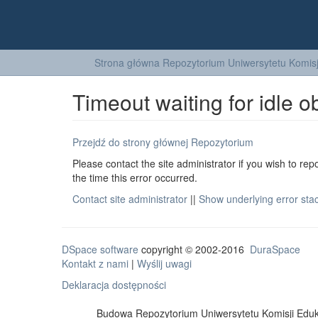
Strona główna Repozytorium Uniwersytetu Komisj
Timeout waiting for idle o
Przejdź do strony głównej Repozytorium
Please contact the site administrator if you wish to rep
the time this error occurred.
Contact site administrator
||
Show underlying error sta
DSpace software
copyright © 2002-2016
DuraSpace
Kontakt z nami
|
Wyślij uwagi
Deklaracja dostępności
Budowa Repozytorium Uniwersytetu Komisji Eduka