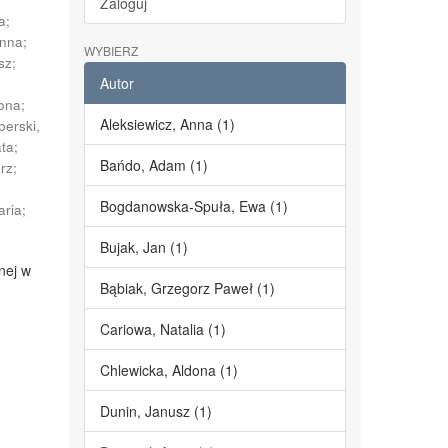
Zaloguj
a
;
Anna
;
WYBIERZ
sz
;
Autor
dona
;
Aleksiewicz, Anna (1)
berski,
ata
;
Bańdo, Adam (1)
erz
;
;
Bogdanowska-Spuła, Ewa (1)
aria
;
Bujak, Jan (1)
nej w
Bąbiak, Grzegorz Paweł (1)
Cariowa, Natalia (1)
Chlewicka, Aldona (1)
Dunin, Janusz (1)