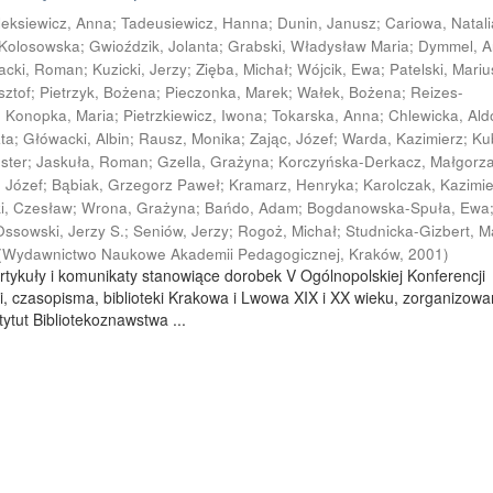
leksiewicz, Anna
;
Tadeusiewicz, Hanna
;
Dunin, Janusz
;
Cariowa, Natali
 Kolosowska
;
Gwioździk, Jolanta
;
Grabski, Władysław Maria
;
Dymmel, 
acki, Roman
;
Kuzicki, Jerzy
;
Zięba, Michał
;
Wójcik, Ewa
;
Patelski, Mariu
sztof
;
Pietrzyk, Bożena
;
Pieczonka, Marek
;
Wałek, Bożena
;
Reizes-
;
Konopka, Maria
;
Pietrzkiewicz, Iwona
;
Tokarska, Anna
;
Chlewicka, Al
ata
;
Główacki, Albin
;
Rausz, Monika
;
Zając, Józef
;
Warda, Kazimierz
;
Ku
ester
;
Jaskuła, Roman
;
Gzella, Grażyna
;
Korczyńska-Derkacz, Małgorz
, Józef
;
Bąbiak, Grzegorz Paweł
;
Kramarz, Henryka
;
Karolczak, Kazimi
ki, Czesław
;
Wrona, Grażyna
;
Bańdo, Adam
;
Bogdanowska-Spuła, Ewa
Ossowski, Jerzy S.
;
Seniów, Jerzy
;
Rogoż, Michał
;
Studnicka-Gizbert, M
(
Wydawnictwo Naukowe Akademii Pedagogicznej, Kraków
,
2001
)
rtykuły i komunikaty stanowiące dorobek V Ogólnopolskiej Konferencji
i, czasopisma, biblioteki Krakowa i Lwowa XIX i XX wieku, zorganizowa
ytut Bibliotekoznawstwa ...