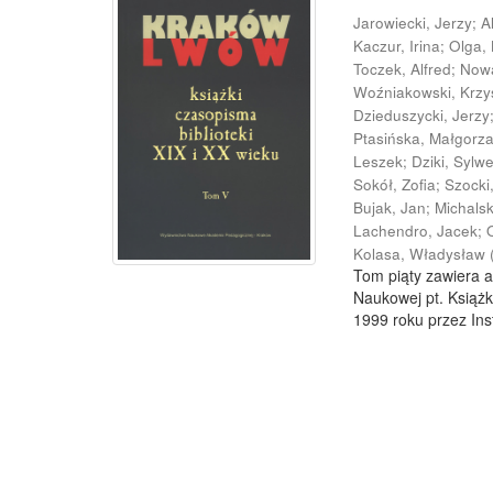
Jarowiecki, Jerzy
;
A
Kaczur, Irina
;
Olga,
Toczek, Alfred
;
Now
Woźniakowski, Krzy
Dzieduszycki, Jerzy
Ptasińska, Małgorz
Leszek
;
Dziki, Sylw
Sokół, Zofia
;
Szocki
Bujak, Jan
;
Michals
Lachendro, Jacek
;
Kolasa, Władysław
Tom piąty zawiera a
Naukowej pt. Książk
1999 roku przez Inst