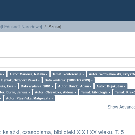
ji Edukacji Narodowej
Szukaj
a ×
Autor: Cariowa, Natalia ×
Temat: konferencja ×
Autor: Woźniakowski, Krzyszt
: Bąbiak, Grzegorz Paweł ×
Data wydania: [2000 TO 2009] ×
uła, Ewa ×
Data wydania: 2001 ×
Autor: Bańdo, Adam ×
Autor: Bujak, Jan ×
tor: Dunin, Janusz ×
Autor: Chlewicka, Aldona ×
Temat: bibliologia ×
Temat: Krak
×
Autor: Ptasińska, Małgorzata ×
Show Advanced
książki, czasopisma, biblioteki XIX i XX wieku. T. 5