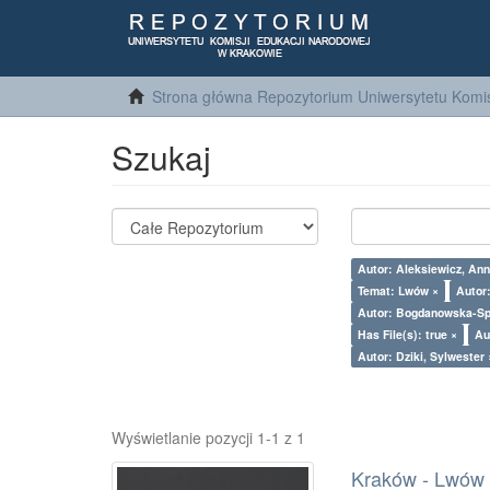
Strona główna Repozytorium Uniwersytetu Komis
Szukaj
Autor: Aleksiewicz, Ann
Temat: Lwów ×
Autor
Autor: Bogdanowska-Sp
Has File(s): true ×
Au
Autor: Dziki, Sylwester 
Wyświetlanie pozycji 1-1 z 1
Kraków - Lwów : 