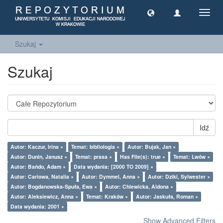
Toggl
navig
Szukaj
Szukaj
Idź
Autor: Kaczur, Irina ×
Temat: bibliologia ×
Autor: Bujak, Jan ×
Autor: Dunin, Janusz ×
Temat: prasa ×
Has File(s): true ×
Temat: Lwów ×
Autor: Bańdo, Adam ×
Data wydania: [2000 TO 2009] ×
Autor: Cariowa, Natalia ×
Autor: Dymmel, Anna ×
Autor: Dziki, Sylwester ×
Autor: Bogdanowska-Spuła, Ewa ×
Autor: Chlewicka, Aldona ×
Autor: Aleksiewicz, Anna ×
Temat: Kraków ×
Autor: Jaskuła, Roman ×
Data wydania: 2001 ×
Show Advanced Filters