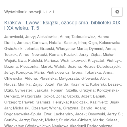
Wyświetlanie pozycji 1-1 z 1
Kraków - Lwów : książki, czasopisma, biblioteki XIX
i XX wieku. T. 5
Jarowiecki, Jerzy
;
Aleksiewicz, Anna
;
Tadeusiewicz, Hanna
;
Dunin, Janusz
;
Cariowa, Natalia
;
Kaczur, Irina
;
Olga, Kolosowska
;
Gwioździk, Jolanta
;
Grabski, Władysław Maria
;
Dymmel, Anna
;
Toczek, Alfred
;
Nowacki, Roman
;
Kuzicki, Jerzy
;
Zięba, Michał
;
Wójcik, Ewa
;
Patelski, Mariusz
;
Woźniakowski, Krzysztof
;
Pietrzyk,
Bożena
;
Pieczonka, Marek
;
Wałek, Bożena
;
Reizes-Dzieduszycki,
Jerzy
;
Konopka, Maria
;
Pietrzkiewicz, Iwona
;
Tokarska, Anna
;
Chlewicka, Aldona
;
Ptasińska, Małgorzata
;
Główacki, Albin
;
Rausz, Monika
;
Zając, Józef
;
Warda, Kazimierz
;
Kuberski, Leszek
;
Dziki, Sylwester
;
Jaskuła, Roman
;
Gzella, Grażyna
;
Korczyńska-
Derkacz, Małgorzata
;
Sokół, Zofia
;
Szocki, Józef
;
Bąbiak,
Grzegorz Paweł
;
Kramarz, Henryka
;
Karolczak, Kazimierz
;
Bujak,
Jan
;
Michalski, Czesław
;
Wrona, Grażyna
;
Bańdo, Adam
;
Bogdanowska-Spuła, Ewa
;
Lachendro, Jacek
;
Ossowski, Jerzy S.
;
Seniów, Jerzy
;
Rogoż, Michał
;
Studnicka-Gizbert, Maria
;
Kolasa,
Władysław
(
Wydawnictwo Naukowe Akademii Pedagogicznej,