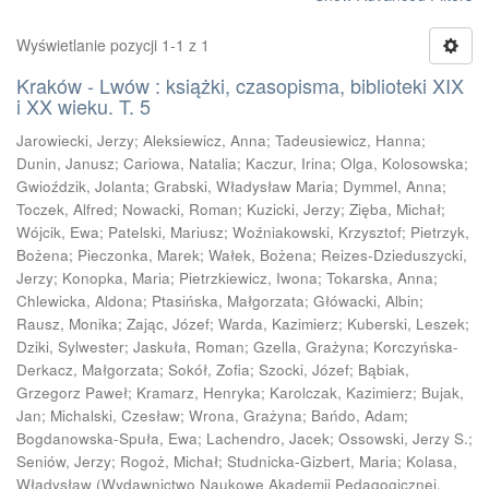
Wyświetlanie pozycji 1-1 z 1
Kraków - Lwów : książki, czasopisma, biblioteki XIX
i XX wieku. T. 5
Jarowiecki, Jerzy
;
Aleksiewicz, Anna
;
Tadeusiewicz, Hanna
;
Dunin, Janusz
;
Cariowa, Natalia
;
Kaczur, Irina
;
Olga, Kolosowska
;
Gwioździk, Jolanta
;
Grabski, Władysław Maria
;
Dymmel, Anna
;
Toczek, Alfred
;
Nowacki, Roman
;
Kuzicki, Jerzy
;
Zięba, Michał
;
Wójcik, Ewa
;
Patelski, Mariusz
;
Woźniakowski, Krzysztof
;
Pietrzyk,
Bożena
;
Pieczonka, Marek
;
Wałek, Bożena
;
Reizes-Dzieduszycki,
Jerzy
;
Konopka, Maria
;
Pietrzkiewicz, Iwona
;
Tokarska, Anna
;
Chlewicka, Aldona
;
Ptasińska, Małgorzata
;
Główacki, Albin
;
Rausz, Monika
;
Zając, Józef
;
Warda, Kazimierz
;
Kuberski, Leszek
;
Dziki, Sylwester
;
Jaskuła, Roman
;
Gzella, Grażyna
;
Korczyńska-
Derkacz, Małgorzata
;
Sokół, Zofia
;
Szocki, Józef
;
Bąbiak,
Grzegorz Paweł
;
Kramarz, Henryka
;
Karolczak, Kazimierz
;
Bujak,
Jan
;
Michalski, Czesław
;
Wrona, Grażyna
;
Bańdo, Adam
;
Bogdanowska-Spuła, Ewa
;
Lachendro, Jacek
;
Ossowski, Jerzy S.
;
Seniów, Jerzy
;
Rogoż, Michał
;
Studnicka-Gizbert, Maria
;
Kolasa,
Władysław
(
Wydawnictwo Naukowe Akademii Pedagogicznej,