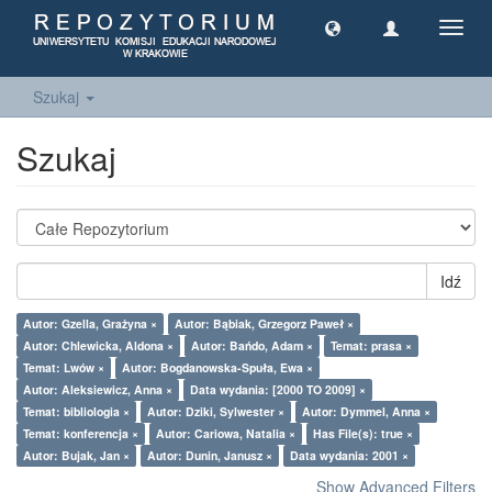
Toggl
navig
Szukaj
Szukaj
Idź
Autor: Gzella, Grażyna ×
Autor: Bąbiak, Grzegorz Paweł ×
Autor: Chlewicka, Aldona ×
Autor: Bańdo, Adam ×
Temat: prasa ×
Temat: Lwów ×
Autor: Bogdanowska-Spuła, Ewa ×
Autor: Aleksiewicz, Anna ×
Data wydania: [2000 TO 2009] ×
Temat: bibliologia ×
Autor: Dziki, Sylwester ×
Autor: Dymmel, Anna ×
Temat: konferencja ×
Autor: Cariowa, Natalia ×
Has File(s): true ×
Autor: Bujak, Jan ×
Autor: Dunin, Janusz ×
Data wydania: 2001 ×
Show Advanced Filters