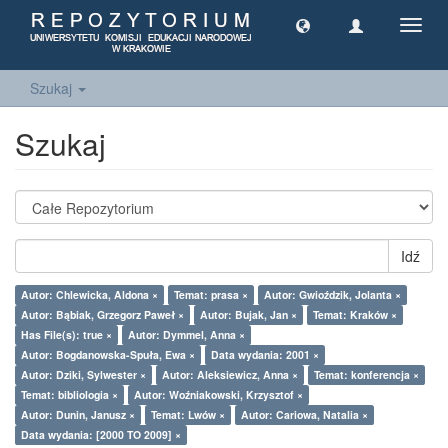
Toggl
navig
Szukaj
Szukaj
Idź
Autor: Chlewicka, Aldona ×
Temat: prasa ×
Autor: Gwioździk, Jolanta ×
Autor: Bąbiak, Grzegorz Paweł ×
Autor: Bujak, Jan ×
Temat: Kraków ×
Has File(s): true ×
Autor: Dymmel, Anna ×
Autor: Bogdanowska-Spuła, Ewa ×
Data wydania: 2001 ×
Autor: Dziki, Sylwester ×
Autor: Aleksiewicz, Anna ×
Temat: konferencja ×
Temat: bibliologia ×
Autor: Woźniakowski, Krzysztof ×
Autor: Dunin, Janusz ×
Temat: Lwów ×
Autor: Cariowa, Natalia ×
Data wydania: [2000 TO 2009] ×