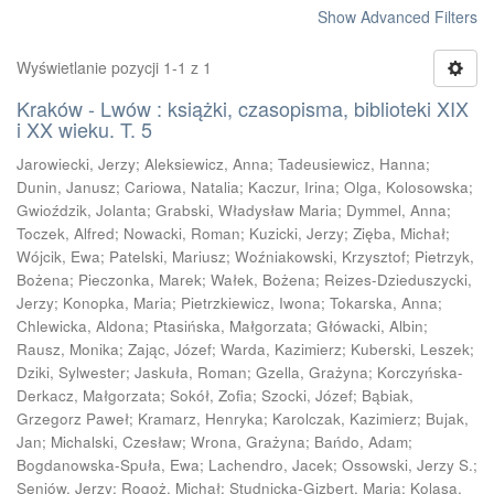
Show Advanced Filters
Wyświetlanie pozycji 1-1 z 1
Kraków - Lwów : książki, czasopisma, biblioteki XIX
i XX wieku. T. 5
Jarowiecki, Jerzy
;
Aleksiewicz, Anna
;
Tadeusiewicz, Hanna
;
Dunin, Janusz
;
Cariowa, Natalia
;
Kaczur, Irina
;
Olga, Kolosowska
;
Gwioździk, Jolanta
;
Grabski, Władysław Maria
;
Dymmel, Anna
;
Toczek, Alfred
;
Nowacki, Roman
;
Kuzicki, Jerzy
;
Zięba, Michał
;
Wójcik, Ewa
;
Patelski, Mariusz
;
Woźniakowski, Krzysztof
;
Pietrzyk,
Bożena
;
Pieczonka, Marek
;
Wałek, Bożena
;
Reizes-Dzieduszycki,
Jerzy
;
Konopka, Maria
;
Pietrzkiewicz, Iwona
;
Tokarska, Anna
;
Chlewicka, Aldona
;
Ptasińska, Małgorzata
;
Główacki, Albin
;
Rausz, Monika
;
Zając, Józef
;
Warda, Kazimierz
;
Kuberski, Leszek
;
Dziki, Sylwester
;
Jaskuła, Roman
;
Gzella, Grażyna
;
Korczyńska-
Derkacz, Małgorzata
;
Sokół, Zofia
;
Szocki, Józef
;
Bąbiak,
Grzegorz Paweł
;
Kramarz, Henryka
;
Karolczak, Kazimierz
;
Bujak,
Jan
;
Michalski, Czesław
;
Wrona, Grażyna
;
Bańdo, Adam
;
Bogdanowska-Spuła, Ewa
;
Lachendro, Jacek
;
Ossowski, Jerzy S.
;
Seniów, Jerzy
;
Rogoż, Michał
;
Studnicka-Gizbert, Maria
;
Kolasa,