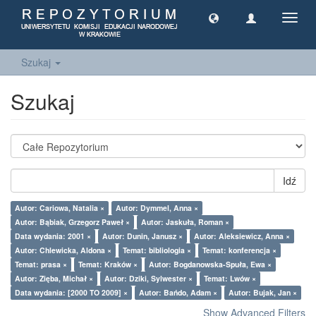
Toggl
navig
Szukaj
Szukaj
Idź
Autor: Cariowa, Natalia ×
Autor: Dymmel, Anna ×
Autor: Bąbiak, Grzegorz Paweł ×
Autor: Jaskuła, Roman ×
Data wydania: 2001 ×
Autor: Dunin, Janusz ×
Autor: Aleksiewicz, Anna ×
Autor: Chlewicka, Aldona ×
Temat: bibliologia ×
Temat: konferencja ×
Temat: prasa ×
Temat: Kraków ×
Autor: Bogdanowska-Spuła, Ewa ×
Autor: Zięba, Michał ×
Autor: Dziki, Sylwester ×
Temat: Lwów ×
Data wydania: [2000 TO 2009] ×
Autor: Bańdo, Adam ×
Autor: Bujak, Jan ×
Show Advanced Filters