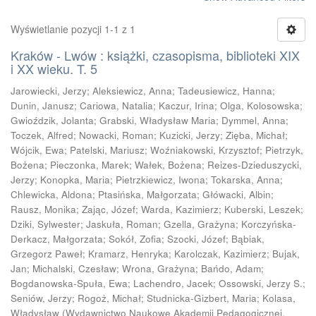
Wyświetlanie pozycji 1-1 z 1
Kraków - Lwów : książki, czasopisma, biblioteki XIX
i XX wieku. T. 5
Jarowiecki, Jerzy
;
Aleksiewicz, Anna
;
Tadeusiewicz, Hanna
;
Dunin, Janusz
;
Cariowa, Natalia
;
Kaczur, Irina
;
Olga, Kolosowska
;
Gwioździk, Jolanta
;
Grabski, Władysław Maria
;
Dymmel, Anna
;
Toczek, Alfred
;
Nowacki, Roman
;
Kuzicki, Jerzy
;
Zięba, Michał
;
Wójcik, Ewa
;
Patelski, Mariusz
;
Woźniakowski, Krzysztof
;
Pietrzyk,
Bożena
;
Pieczonka, Marek
;
Wałek, Bożena
;
Reizes-Dzieduszycki,
Jerzy
;
Konopka, Maria
;
Pietrzkiewicz, Iwona
;
Tokarska, Anna
;
Chlewicka, Aldona
;
Ptasińska, Małgorzata
;
Główacki, Albin
;
Rausz, Monika
;
Zając, Józef
;
Warda, Kazimierz
;
Kuberski, Leszek
;
Dziki, Sylwester
;
Jaskuła, Roman
;
Gzella, Grażyna
;
Korczyńska-
Derkacz, Małgorzata
;
Sokół, Zofia
;
Szocki, Józef
;
Bąbiak,
Grzegorz Paweł
;
Kramarz, Henryka
;
Karolczak, Kazimierz
;
Bujak,
Jan
;
Michalski, Czesław
;
Wrona, Grażyna
;
Bańdo, Adam
;
Bogdanowska-Spuła, Ewa
;
Lachendro, Jacek
;
Ossowski, Jerzy S.
;
Seniów, Jerzy
;
Rogoż, Michał
;
Studnicka-Gizbert, Maria
;
Kolasa,
Władysław
(
Wydawnictwo Naukowe Akademii Pedagogicznej,