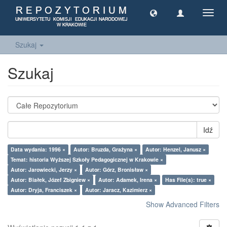
Toggl
navig
Szukaj
Szukaj
Idź
Data wydania: 1996 ×
Autor: Bruzda, Grażyna ×
Autor: Henzel, Janusz ×
Temat: historia Wyższej Szkoły Pedagogicznej w Krakowie ×
Autor: Jarowiecki, Jerzy ×
Autor: Górz, Bronisław ×
Autor: Białek, Józef Zbigniew ×
Autor: Adamek, Irena ×
Has File(s): true ×
Autor: Dryja, Franciszek ×
Autor: Jaracz, Kazimierz ×
Show Advanced Filters