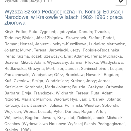
Wyświetlanie pozycji 1-1 z 1
Wyższa Szkoła Pedagogiczna im. Komisji Edukacji
Narodowej w Krakowie w latach 1982-1996 : praca
zbiorowa
Kiryk, Feliks
;
Ruta, Zygmunt
;
Jędrzycka, Danuta
;
Trzaska,
Tadeusz
;
Białek, Józef Zbigniew
;
Skowronek, Stefan
;
Padoł,
Roman
;
Henzel, Janusz
;
Jochym-Kuszlikowa, Ludwika
;
Martowicz,
Jolanta
;
Muryn, Teresa
;
Jarowiecki, Jerzy
;
Popiołek-Rodzińska,
Irena
;
Kuźma, Józef
;
Szewczyk, Emil
;
Adamek, Irena
;
Muchacka,
Bożena
;
Mikrut, Adam
;
Wyczesany, Janina
;
Pilecka, Władysława
;
Rudkowska, Grażyna
;
Morbitzer, Janusz
;
Schimscheiner, Lucjan
;
Zamachowski, Władysław
;
Górz, Bronisław
;
Nowecki, Bogdan
;
Kuś, Czesław
;
Śmiga, Włodzimierz
;
Kreiner, Jerzy
;
Jaracz,
Kazimierz
;
Korohoda, Maria Jolanta
;
Bruzda, Grażyna
;
Orłowska,
Barbara
;
Dryja, Franciszek
;
Wildhardt, Teresa
;
Ruta, Adam
;
Niziołek, Marian
;
Marmon, Wacław
;
Ryś, Jan
;
Urbanek, Jolanta
;
Kałużny, Jan
;
Jasieński, Juliusz
;
Polmiński, Wiesław
;
Soborski,
Wojciech
;
Wrona, Leszek
;
Pytel, Dariusz
;
Ragan, Artur
;
Wójtowicz, Bogdan
;
Jewuła, Krzysztof
;
Zieliński, Jacek
;
Michalski,
Czesław
(
Wydawnictwo Naukowe Wyższej Szkoły Pedagogicznej,
Kraków
,
1996
)