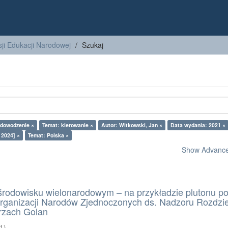
ji Edukacji Narodowej
Szukaj
 dowodzenie ×
Temat: kierowanie ×
Autor: Witkowski, Jan ×
Data wydania: 2021 ×
 2024] ×
Temat: Polska ×
Show Advanced
rodowisku wielonarodowym – na przykładzie plutonu pol
Organizacji Narodów Zjednoczonych ds. Nadzoru Rozdzie
rzach Golan
1
)