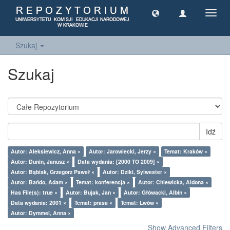
Toggl
navig
Szukaj
Szukaj
Idź
Autor: Aleksiewicz, Anna ×
Autor: Jarowiecki, Jerzy ×
Temat: Kraków ×
Autor: Dunin, Janusz ×
Data wydania: [2000 TO 2009] ×
Autor: Bąbiak, Grzegorz Paweł ×
Autor: Dziki, Sylwester ×
Autor: Bańdo, Adam ×
Temat: konferencja ×
Autor: Chlewicka, Aldona ×
Has File(s): true ×
Autor: Bujak, Jan ×
Autor: Główacki, Albin ×
Data wydania: 2001 ×
Temat: prasa ×
Temat: Lwów ×
Autor: Dymmel, Anna ×
Show Advanced Filters