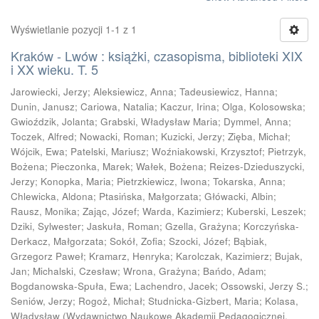
Wyświetlanie pozycji 1-1 z 1
Kraków - Lwów : książki, czasopisma, biblioteki XIX
i XX wieku. T. 5
Jarowiecki, Jerzy
;
Aleksiewicz, Anna
;
Tadeusiewicz, Hanna
;
Dunin, Janusz
;
Cariowa, Natalia
;
Kaczur, Irina
;
Olga, Kolosowska
;
Gwioździk, Jolanta
;
Grabski, Władysław Maria
;
Dymmel, Anna
;
Toczek, Alfred
;
Nowacki, Roman
;
Kuzicki, Jerzy
;
Zięba, Michał
;
Wójcik, Ewa
;
Patelski, Mariusz
;
Woźniakowski, Krzysztof
;
Pietrzyk,
Bożena
;
Pieczonka, Marek
;
Wałek, Bożena
;
Reizes-Dzieduszycki,
Jerzy
;
Konopka, Maria
;
Pietrzkiewicz, Iwona
;
Tokarska, Anna
;
Chlewicka, Aldona
;
Ptasińska, Małgorzata
;
Główacki, Albin
;
Rausz, Monika
;
Zając, Józef
;
Warda, Kazimierz
;
Kuberski, Leszek
;
Dziki, Sylwester
;
Jaskuła, Roman
;
Gzella, Grażyna
;
Korczyńska-
Derkacz, Małgorzata
;
Sokół, Zofia
;
Szocki, Józef
;
Bąbiak,
Grzegorz Paweł
;
Kramarz, Henryka
;
Karolczak, Kazimierz
;
Bujak,
Jan
;
Michalski, Czesław
;
Wrona, Grażyna
;
Bańdo, Adam
;
Bogdanowska-Spuła, Ewa
;
Lachendro, Jacek
;
Ossowski, Jerzy S.
;
Seniów, Jerzy
;
Rogoż, Michał
;
Studnicka-Gizbert, Maria
;
Kolasa,
Władysław
(
Wydawnictwo Naukowe Akademii Pedagogicznej,