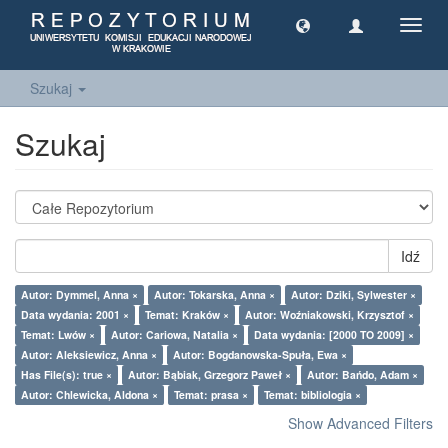
Toggl
navig
Szukaj
Szukaj
Idź
Autor: Dymmel, Anna ×
Autor: Tokarska, Anna ×
Autor: Dziki, Sylwester ×
Data wydania: 2001 ×
Temat: Kraków ×
Autor: Woźniakowski, Krzysztof ×
Temat: Lwów ×
Autor: Cariowa, Natalia ×
Data wydania: [2000 TO 2009] ×
Autor: Aleksiewicz, Anna ×
Autor: Bogdanowska-Spuła, Ewa ×
Has File(s): true ×
Autor: Bąbiak, Grzegorz Paweł ×
Autor: Bańdo, Adam ×
Autor: Chlewicka, Aldona ×
Temat: prasa ×
Temat: bibliologia ×
Show Advanced Filters