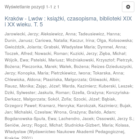
Wyświetlanie pozycji 1-1 z 1
Kraków - Lwów : książki, czasopisma, biblioteki XIX
i XX wieku. T. 5
Jarowiecki, Jerzy
;
Aleksiewicz, Anna
;
Tadeusiewicz, Hanna
;
Dunin, Janusz
;
Cariowa, Natalia
;
Kaczur, Irina
;
Olga, Kolosowska
;
Gwioździk, Jolanta
;
Grabski, Władysław Maria
;
Dymmel, Anna
;
Toczek, Alfred
;
Nowacki, Roman
;
Kuzicki, Jerzy
;
Zięba, Michał
;
Wójcik, Ewa
;
Patelski, Mariusz
;
Woźniakowski, Krzysztof
;
Pietrzyk,
Bożena
;
Pieczonka, Marek
;
Wałek, Bożena
;
Reizes-Dzieduszycki,
Jerzy
;
Konopka, Maria
;
Pietrzkiewicz, Iwona
;
Tokarska, Anna
;
Chlewicka, Aldona
;
Ptasińska, Małgorzata
;
Główacki, Albin
;
Rausz, Monika
;
Zając, Józef
;
Warda, Kazimierz
;
Kuberski, Leszek
;
Dziki, Sylwester
;
Jaskuła, Roman
;
Gzella, Grażyna
;
Korczyńska-
Derkacz, Małgorzata
;
Sokół, Zofia
;
Szocki, Józef
;
Bąbiak,
Grzegorz Paweł
;
Kramarz, Henryka
;
Karolczak, Kazimierz
;
Bujak,
Jan
;
Michalski, Czesław
;
Wrona, Grażyna
;
Bańdo, Adam
;
Bogdanowska-Spuła, Ewa
;
Lachendro, Jacek
;
Ossowski, Jerzy S.
;
Seniów, Jerzy
;
Rogoż, Michał
;
Studnicka-Gizbert, Maria
;
Kolasa,
Władysław
(
Wydawnictwo Naukowe Akademii Pedagogicznej,
Kraków
,
2001
)