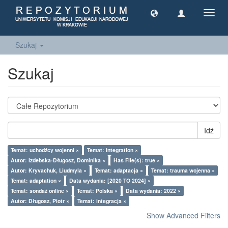
Toggl
navig
Szukaj
Szukaj
Idź
Temat: uchodźcy wojenni ×
Temat: integration ×
Autor: Izdebska-Długosz, Dominika ×
Has File(s): true ×
Autor: Kryvachuk, Liudmyla ×
Temat: adaptacja ×
Temat: trauma wojenna ×
Temat: adaptation ×
Data wydania: [2020 TO 2024] ×
Temat: sondaż online ×
Temat: Polska ×
Data wydania: 2022 ×
Autor: Długosz, Piotr ×
Temat: integracja ×
Show Advanced Filters