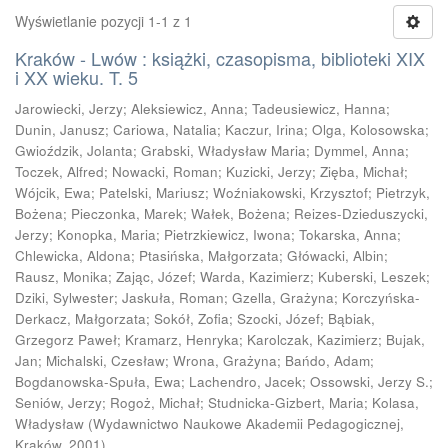
Wyświetlanie pozycji 1-1 z 1
Kraków - Lwów : książki, czasopisma, biblioteki XIX
i XX wieku. T. 5
Jarowiecki, Jerzy
;
Aleksiewicz, Anna
;
Tadeusiewicz, Hanna
;
Dunin, Janusz
;
Cariowa, Natalia
;
Kaczur, Irina
;
Olga, Kolosowska
;
Gwioździk, Jolanta
;
Grabski, Władysław Maria
;
Dymmel, Anna
;
Toczek, Alfred
;
Nowacki, Roman
;
Kuzicki, Jerzy
;
Zięba, Michał
;
Wójcik, Ewa
;
Patelski, Mariusz
;
Woźniakowski, Krzysztof
;
Pietrzyk,
Bożena
;
Pieczonka, Marek
;
Wałek, Bożena
;
Reizes-Dzieduszycki,
Jerzy
;
Konopka, Maria
;
Pietrzkiewicz, Iwona
;
Tokarska, Anna
;
Chlewicka, Aldona
;
Ptasińska, Małgorzata
;
Główacki, Albin
;
Rausz, Monika
;
Zając, Józef
;
Warda, Kazimierz
;
Kuberski, Leszek
;
Dziki, Sylwester
;
Jaskuła, Roman
;
Gzella, Grażyna
;
Korczyńska-
Derkacz, Małgorzata
;
Sokół, Zofia
;
Szocki, Józef
;
Bąbiak,
Grzegorz Paweł
;
Kramarz, Henryka
;
Karolczak, Kazimierz
;
Bujak,
Jan
;
Michalski, Czesław
;
Wrona, Grażyna
;
Bańdo, Adam
;
Bogdanowska-Spuła, Ewa
;
Lachendro, Jacek
;
Ossowski, Jerzy S.
;
Seniów, Jerzy
;
Rogoż, Michał
;
Studnicka-Gizbert, Maria
;
Kolasa,
Władysław
(
Wydawnictwo Naukowe Akademii Pedagogicznej,
Kraków
,
2001
)