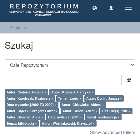
Toggl
navig
Szukaj
Szukaj
Idź
Autor: Cariowa, Natalia ×
Autor: Kramarz, Henryka ×
Autor: Karolczak, Kazimierz ×
Temat: Lwów ×
Autor: Dunin, Janusz ×
Data wydania: [2000 TO 2009] ×
Autor: Chlewicka, Aldona ×
Autor: Bąbiak, Grzegorz Paweł ×
Autor: Bańdo, Adam ×
Has File(s): true ×
Autor: Dymmel, Anna ×
Data wydania: 2001 ×
Temat: konferencja ×
Temat: bibliologia ×
Autor: Woźniakowski, Krzysztof ×
Show Advanced Filters