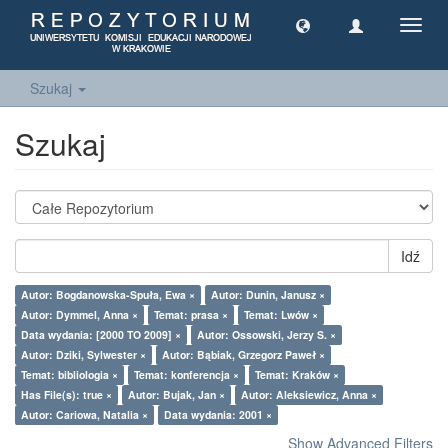
Toggl
navig
Szukaj
Szukaj
Idź
Autor: Bogdanowska-Spuła, Ewa ×
Autor: Dunin, Janusz ×
Autor: Dymmel, Anna ×
Temat: prasa ×
Temat: Lwów ×
Data wydania: [2000 TO 2009] ×
Autor: Ossowski, Jerzy S. ×
Autor: Dziki, Sylwester ×
Autor: Bąbiak, Grzegorz Paweł ×
Temat: bibliologia ×
Temat: konferencja ×
Temat: Kraków ×
Has File(s): true ×
Autor: Bujak, Jan ×
Autor: Aleksiewicz, Anna ×
Autor: Cariowa, Natalia ×
Data wydania: 2001 ×
Show Advanced Filters