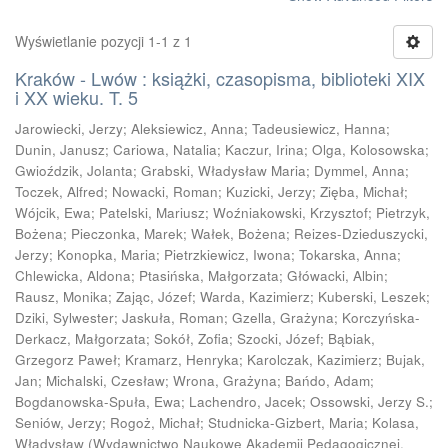
Wyświetlanie pozycji 1-1 z 1
Kraków - Lwów : książki, czasopisma, biblioteki XIX
i XX wieku. T. 5
Jarowiecki, Jerzy
;
Aleksiewicz, Anna
;
Tadeusiewicz, Hanna
;
Dunin, Janusz
;
Cariowa, Natalia
;
Kaczur, Irina
;
Olga, Kolosowska
;
Gwioździk, Jolanta
;
Grabski, Władysław Maria
;
Dymmel, Anna
;
Toczek, Alfred
;
Nowacki, Roman
;
Kuzicki, Jerzy
;
Zięba, Michał
;
Wójcik, Ewa
;
Patelski, Mariusz
;
Woźniakowski, Krzysztof
;
Pietrzyk,
Bożena
;
Pieczonka, Marek
;
Wałek, Bożena
;
Reizes-Dzieduszycki,
Jerzy
;
Konopka, Maria
;
Pietrzkiewicz, Iwona
;
Tokarska, Anna
;
Chlewicka, Aldona
;
Ptasińska, Małgorzata
;
Główacki, Albin
;
Rausz, Monika
;
Zając, Józef
;
Warda, Kazimierz
;
Kuberski, Leszek
;
Dziki, Sylwester
;
Jaskuła, Roman
;
Gzella, Grażyna
;
Korczyńska-
Derkacz, Małgorzata
;
Sokół, Zofia
;
Szocki, Józef
;
Bąbiak,
Grzegorz Paweł
;
Kramarz, Henryka
;
Karolczak, Kazimierz
;
Bujak,
Jan
;
Michalski, Czesław
;
Wrona, Grażyna
;
Bańdo, Adam
;
Bogdanowska-Spuła, Ewa
;
Lachendro, Jacek
;
Ossowski, Jerzy S.
;
Seniów, Jerzy
;
Rogoż, Michał
;
Studnicka-Gizbert, Maria
;
Kolasa,
Władysław
(
Wydawnictwo Naukowe Akademii Pedagogicznej,