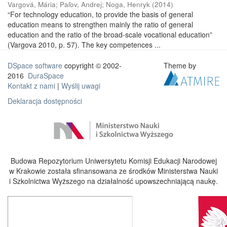
Vargová, Mária
;
Paľov, Andrej
;
Noga, Henryk
(
2014
)
“For technology education, to provide the basis of general
education means to strengthen mainly the ratio of general
education and the ratio of the broad-scale vocational education”
(Vargova 2010, p. 57). The key competences ...
DSpace software
copyright © 2002-
Theme by
2016
DuraSpace
Kontakt z nami
|
Wyślij uwagi
Deklaracja dostępności
Budowa Repozytorium Uniwersytetu Komisji Edukacji Narodowej
w Krakowie została sfinansowana ze środków Ministerstwa Nauki
i Szkolnictwa Wyższego na działalność upowszechniającą naukę.