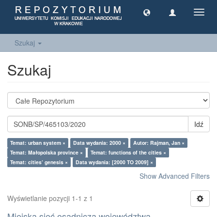
Toggl
navig
Szukaj
Szukaj
Idź
Temat: urban system ×
Data wydania: 2000 ×
Autor: Rajman, Jan ×
Temat: Małopolska province ×
Temat: functions of the cities ×
Temat: cities’ genesis ×
Data wydania: [2000 TO 2009] ×
Show Advanced Filters
Wyświetlanie pozycji 1-1 z 1
Miejska sieć osadnicza województwa